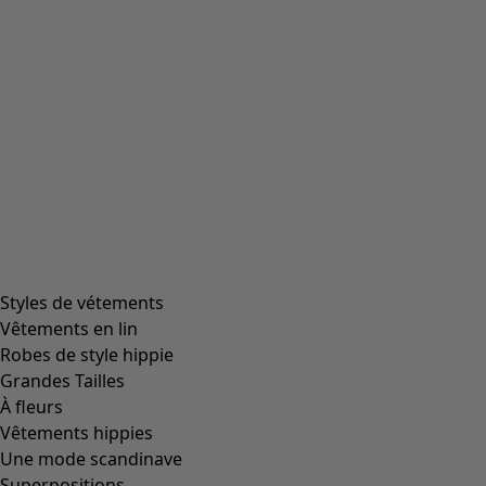
en stock.
Informations sur le produit
Un superbe kimono joliment travaillé, directement inspiré
du Japon. Avec différents motifs qui associent des formes
graphiques, telles que des rayures, des anneaux et des
pois. Un modèle droit avec de grandes poches et une
ouverture sous les manches, comme un kimono
traditionnel. Fermé par rubans cousus à nouer à la taille.
Réf. art.
82721
Numéro de couleur
60
Taille et dimensions
Coupes
Coupe ample.
Longueur/M
85 cm
Inspiration MATSUMOTO
Durant notre riche séjour au Japon, nous avons visité la