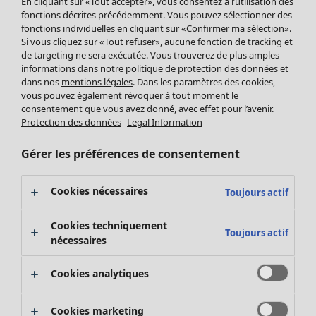
En cliquant sur «Tout accepter», vous consentez à l’utilisation des
Pantalon
fonctions décrites précédemment. Vous pouvez sélectionner des
Jupes
fonctions individuelles en cliquant sur «Confirmer ma sélection».
Manteaux & vestes
Si vous cliquez sur «Tout refuser», aucune fonction de tracking et
Vêtements
Maison
Ouvrir le menu Maison
de targeting ne sera exécutée. Vous trouverez de plus amples
Leggings et collants
Nouveautés
informations dans notre
politique de protection
des données et
Accessoires
Tous les vêtements
dans nos
mentions légales
. Dans les paramètres des cookies,
Chaussures
vous pouvez également révoquer à tout moment le
Robes
Vêtements de bain
Soldes Mobilier
consentement que vous avez donné, avec effet pour l’avenir.
Tuniques
Protection des données
Legal Information
Basics
Bonnes affaires déco
Pulls
Décoration
Tops
Gérer les préférences de consentement
Textiles
Pulls en tricot
Tapis
Gilets sans manches
Maison
Offres
Ouvrir le menu Offres
Cookies nécessaires
Éponge
Toujours actif
Pantalons
Nouveautés
Chemises et blouses
Voir toute la décoration
Cookies techniquement
Gilets
Toujours actif
Coussins
nécessaires
Manteaux & vestes
Rideaux
Jupes
Tapis
Cookies analytiques
Cartes cadeaux
Éponge
Céramique et verre
Cookies marketing