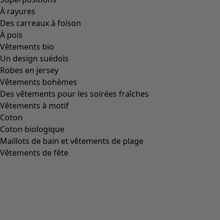
charmante ville de Matsumoto. Je comprends que c'est là
qu'est né, à tout point de vue, l'artiste féru de pois Yayoi
Kusama. C'est ainsi que j'ai dessiné une collection avec des
kimonos, des robes et des accessoires parés de pois. Le
tout inspiré de tout ce que j'ai pu voir durant mon voyage –
un périple sous le signe de nombreux motifs. Que de
ressemblances entre notre approche nordique des motifs
et la tradition du design japonais ! Les matières utilisées
pour notre collection Matsumoto sont essentiellement le
lin tissé et le jersey de lyocell, déclinés en tons exquis tels
que marron doux, bleu indigo et noir. Des nuances qui
correspondent tout à fait à la sobriété de la tradition
chromatique japonaise.
Bénéficiez de 10 % de réduction – directement dans votre
boîte de réception
S'abonner à la Newsletter
*
Expédier »
* En cliquant sur « Expédier », vous acceptez que Gudrun
Sjödén vous contacte par e-mail avec des publicités