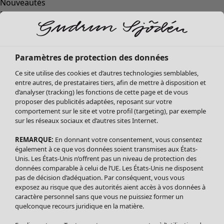
Nouveautés
Bonnes affaires
Ouvrir le menu Bonnes affaires
Paramètres de protection des données
Ce site utilise des cookies et d’autres technologies semblables,
entre autres, de prestataires tiers, afin de mettre à disposition et
d’analyser (tracking) les fonctions de cette page et de vous
proposer des publicités adaptées, reposant sur votre
comportement sur le site et votre profil (targeting), par exemple
sur les réseaux sociaux et d’autres sites Internet.
REMARQUE:
En donnant votre consentement, vous consentez
Soldes Vêtements
Vêtements
Ouvrir le menu Vêtements
également à ce que vos données soient transmises aux États-
Tous les vêtements
Unis. Les États-Unis n’offrent pas un niveau de protection des
Robes
données comparable à celui de l’UE. Les États-Unis ne disposent
pas de décision d’adéquation. Par conséquent, vous vous
Tuniques
exposez au risque que des autorités aient accès à vos données à
Blouses
caractère personnel sans que vous ne puissiez former un
Tops
quelconque recours juridique en la matière.
Gilets