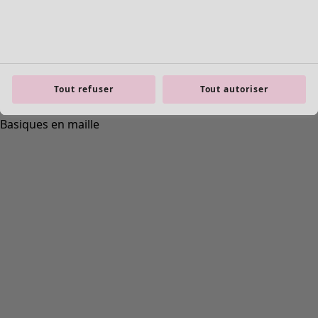
Tout refuser
Tout autoriser
Kimono "Matsumoto" en lin/coton
Icône de liste de souhaits
Prix
:
CHF 169.00
Tableau des tailles
Ajouter au panier
Indisponible
Les frais de livraison sont de 7 CHF
Achat liberté pendant 14 jours. Vous pouvez échanger vos
articles gratuitement.
Le délai de livraison est de 4 à 7 jours, si la marchandise est