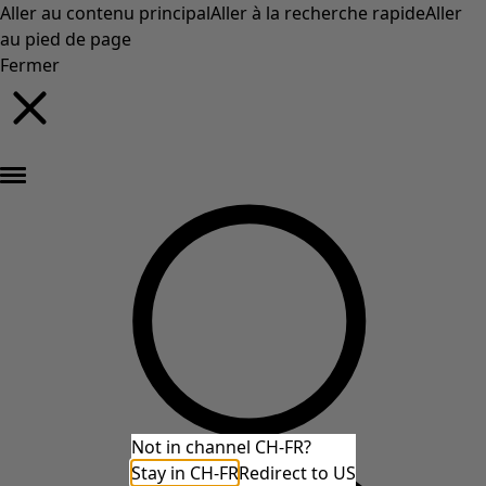
Aller au contenu principal
Aller à la recherche rapide
Aller
au pied de page
Fermer
Nouveautés : la collection d'automne haute en couleur de Gudrun »
Not in channel CH-FR?
Stay in CH-FR
Redirect to US