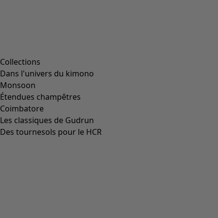
personnalisées. Vous pouvez révoquer votre
consentement à tout moment avec effet pour l'avenir. Vous
pouvez vous désabonner à tout moment, par exemple via
un lien situé à la fin de chaque newsletter. Vous pouvez
également envoyer votre demande de désinscription à
tout moment par e-mail à
datenschutz@gudrunsjoeden.de.
Protection des données
et informations de désinscription
Entreprise
Entreprise
CGV
Mentions légales
Presse
Service client
Service client
Le compte client
Contact
FAQ
Tableau des tailles