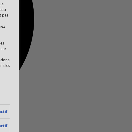
ue
veau
t pas
iez
tes
 sur
ations
ans les
ctif
ctif