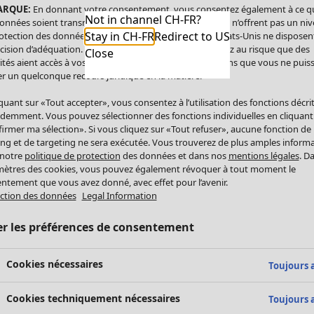
ARQUE:
En donnant votre consentement, vous consentez également à ce q
Not in channel CH-FR?
onnées soient transmises aux États-Unis. Les États-Unis n’offrent pas un ni
Stay in CH-FR
Redirect to US
otection des données comparable à celui de l’UE. Les États-Unis ne disposen
cision d’adéquation. Par conséquent, vous vous exposez au risque que des
Close
ités aient accès à vos données à caractère personnel sans que vous ne puiss
r un quelconque recours juridique en la matière.
iquant sur «Tout accepter», vous consentez à l’utilisation des fonctions décri
demment. Vous pouvez sélectionner des fonctions individuelles en cliquant
irmer ma sélection». Si vous cliquez sur «Tout refuser», aucune fonction de
ing et de targeting ne sera exécutée. Vous trouverez de plus amples inform
 notre
politique de protection
des données et dans nos
mentions légales
. D
ètres des cookies, vous pouvez également révoquer à tout moment le
ntement que vous avez donné, avec effet pour l’avenir.
ction des données
Legal Information
er les préférences de consentement
Cookies nécessaires
Toujours a
Cookies techniquement nécessaires
Toujours a