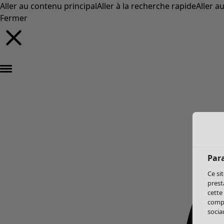
Aller au contenu principal
Aller à la recherche rapide
Aller a
Fermer
Par
Ce si
prest
cette
compo
sociau