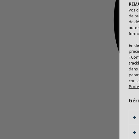
REM
vos d
de pr
de dé
autor
forme
En cl
précé
«Conf
track
dans
param
conse
Prote
Gér