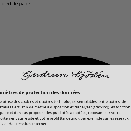
u pied de page
Nouveautés : la collection d'automne haute en couleur de Gudrun »
amètres de protection des données
te utilise des cookies et d’autres technologies semblables, entre autres, de
ataires tiers, afin de mettre à disposition et d’analyser (tracking) les fonction
 page et de vous proposer des publicités adaptées, reposant sur votre
rtement sur le site et votre profil (targeting), par exemple sur les réseaux
x et d’autres sites Internet.