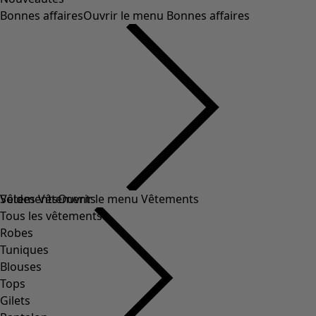
Bonnes affaires
Ouvrir le menu Bonnes affaires
Soldes Vêtements
Vêtements
Ouvrir le menu Vêtements
Tous les vêtements
Robes
Tuniques
Blouses
Tops
Gilets