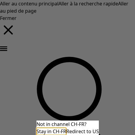
Aller au contenu principal
Aller à la recherche rapide
Aller
au pied de page
Fermer
Nouveautés : la collection d'automne haute en couleur de Gudrun »
Not in channel CH-FR?
Stay in CH-FR
Redirect to US