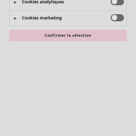
Cookies analytiques
Promos SOLDES
Les promos de Gudrun Sjödén
Cookies marketing
Nouvel arrivage
Bonnes affaires en soldes - jusqu'à -70
Confirmer la sélection