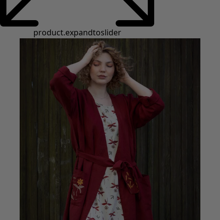
Styles de vétements
Vêtements en lin
Robes de style hippie
Grandes Tailles
À fleurs
Vêtements hippies
Une mode scandinave
Superpositions
À rayures
Des carreaux à foison
À pois
Vêtements bio
Un design suédois
Robes en jersey
Vêtements bohèmes
Des vêtements pour les soirées fraîches
Vêtements à motif