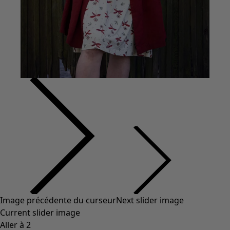
Coton
Coton biologique
Maillots de bain et vêtements de plage
Vêtements de fête
Collections
Dans l'univers du kimono
Monsoon
Étendues champêtres
Coimbatore