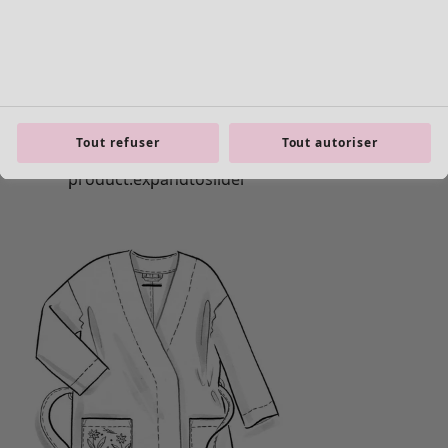
Tout refuser
Tout autoriser
Les basiques
Tous les basiques
Nouveautés basiques
Robes & Tuniques
Tops
Pantalons & Leggings
Basiques tissés
Basiques en jersey
Basiques en maille