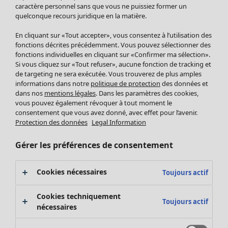
Pantalon
caractère personnel sans que vous ne puissiez former un
quelconque recours juridique en la matière.
Jupes
Manteaux & vestes
En cliquant sur «Tout accepter», vous consentez à l’utilisation des
Leggings et collants
fonctions décrites précédemment. Vous pouvez sélectionner des
Accessoires
fonctions individuelles en cliquant sur «Confirmer ma sélection».
Si vous cliquez sur «Tout refuser», aucune fonction de tracking et
Chaussures
de targeting ne sera exécutée. Vous trouverez de plus amples
Vêtements de bain
Soldes Mobilier
informations dans notre
politique de protection
des données et
Basics
Bonnes affaires déco
dans nos
mentions légales
. Dans les paramètres des cookies,
Décoration
vous pouvez également révoquer à tout moment le
consentement que vous avez donné, avec effet pour l’avenir.
Textiles
Protection des données
Legal Information
Tapis
Éponge
Gérer les préférences de consentement
Cookies nécessaires
Toujours actif
Cookies techniquement
Toujours actif
nécessaires