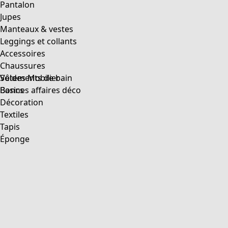
Pantalon
Jupes
Manteaux & vestes
Leggings et collants
Accessoires
Chaussures
Vêtements de bain
Soldes Mobilier
Basics
Bonnes affaires déco
Décoration
Textiles
Tapis
Éponge