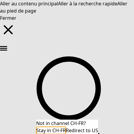
Aller au contenu principal
Aller à la recherche rapide
Aller
au pied de page
Fermer
Nouveautés : la collection d'automne haute en couleur de Gudrun »
Not in channel CH-FR?
Stay in CH-FR
Redirect to US