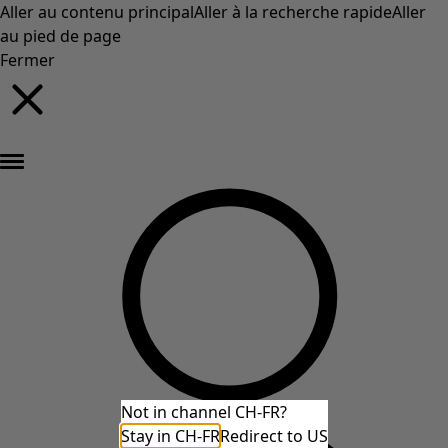
Aller au contenu principal
Aller à la recherche rapide
Aller
au pied de page
Fermer
Nouveautés : la collection d'automne haute en couleur de Gudrun »
Not in channel CH-FR?
Stay in CH-FR
Redirect to US