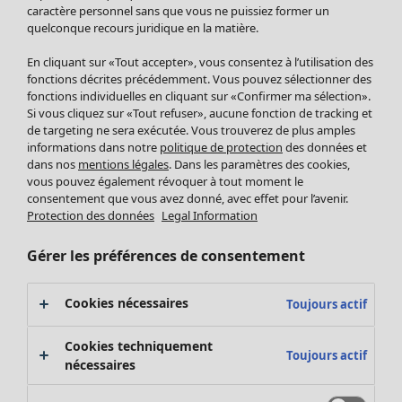
Pantalon
caractère personnel sans que vous ne puissiez former un
quelconque recours juridique en la matière.
Jupes
Manteaux & vestes
En cliquant sur «Tout accepter», vous consentez à l’utilisation des
Leggings et collants
fonctions décrites précédemment. Vous pouvez sélectionner des
Accessoires
fonctions individuelles en cliquant sur «Confirmer ma sélection».
Si vous cliquez sur «Tout refuser», aucune fonction de tracking et
Chaussures
de targeting ne sera exécutée. Vous trouverez de plus amples
Vêtements de bain
Soldes Mobilier
informations dans notre
politique de protection
des données et
Basics
Bonnes affaires déco
dans nos
mentions légales
. Dans les paramètres des cookies,
Décoration
vous pouvez également révoquer à tout moment le
consentement que vous avez donné, avec effet pour l’avenir.
Textiles
Protection des données
Legal Information
Tapis
Éponge
Gérer les préférences de consentement
Cookies nécessaires
Toujours actif
Cookies techniquement
Toujours actif
nécessaires