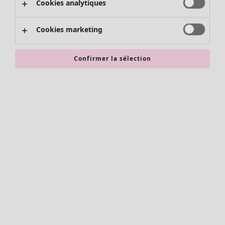
Cookies analytiques
Promos SOLDES
Les promos de Gudrun Sjödén
Cookies marketing
Nouvel arrivage
Bonnes affaires en soldes - jusqu'à -70
Confirmer la sélection