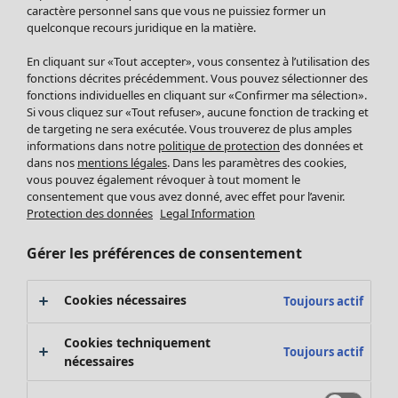
Pantalon
caractère personnel sans que vous ne puissiez former un
quelconque recours juridique en la matière.
Jupes
Manteaux & vestes
En cliquant sur «Tout accepter», vous consentez à l’utilisation des
Leggings et collants
fonctions décrites précédemment. Vous pouvez sélectionner des
Accessoires
fonctions individuelles en cliquant sur «Confirmer ma sélection».
Si vous cliquez sur «Tout refuser», aucune fonction de tracking et
Chaussures
de targeting ne sera exécutée. Vous trouverez de plus amples
Vêtements de bain
Soldes Mobilier
informations dans notre
politique de protection
des données et
Basics
Bonnes affaires déco
dans nos
mentions légales
. Dans les paramètres des cookies,
Décoration
vous pouvez également révoquer à tout moment le
consentement que vous avez donné, avec effet pour l’avenir.
Textiles
Protection des données
Legal Information
Tapis
Éponge
Gérer les préférences de consentement
Cookies nécessaires
Toujours actif
Cookies techniquement
Toujours actif
nécessaires