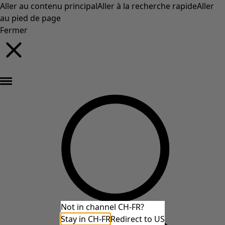
Aller au contenu principal
Aller à la recherche rapide
Aller
au pied de page
Fermer
Nouveautés : la collection d'automne haute en couleur de Gudrun »
Not in channel CH-FR?
Stay in CH-FR
Redirect to US