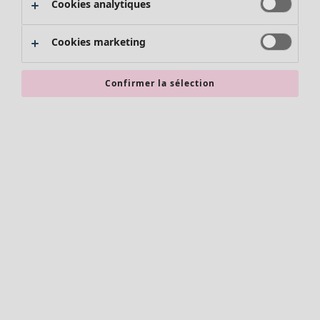
Cookies analytiques
Promos SOLDES
Les promos de Gudrun Sjödén
Cookies marketing
Nouvel arrivage
Bonnes affaires en soldes - jusqu'à -70
Confirmer la sélection