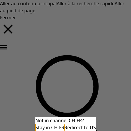
Aller au contenu principal
Aller à la recherche rapide
Aller
au pied de page
Fermer
Nouveautés : la collection d'automne haute en couleur de Gudrun »
Not in channel CH-FR?
Stay in CH-FR
Redirect to US