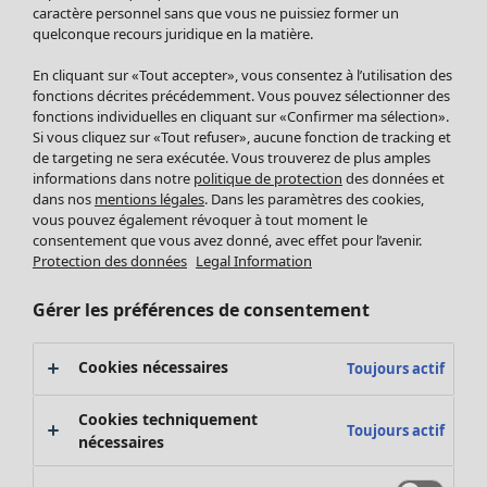
Pantalon
caractère personnel sans que vous ne puissiez former un
quelconque recours juridique en la matière.
Jupes
Manteaux & vestes
En cliquant sur «Tout accepter», vous consentez à l’utilisation des
Leggings et collants
fonctions décrites précédemment. Vous pouvez sélectionner des
Accessoires
fonctions individuelles en cliquant sur «Confirmer ma sélection».
Si vous cliquez sur «Tout refuser», aucune fonction de tracking et
Chaussures
de targeting ne sera exécutée. Vous trouverez de plus amples
Vêtements de bain
Soldes Mobilier
informations dans notre
politique de protection
des données et
Basics
Bonnes affaires déco
dans nos
mentions légales
. Dans les paramètres des cookies,
Décoration
vous pouvez également révoquer à tout moment le
consentement que vous avez donné, avec effet pour l’avenir.
Textiles
Protection des données
Legal Information
Tapis
Éponge
Gérer les préférences de consentement
Cookies nécessaires
Toujours actif
Cookies techniquement
Toujours actif
nécessaires