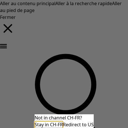
Aller au contenu principal
Aller à la recherche rapide
Aller
au pied de page
Fermer
Nouveautés : la collection d'automne haute en couleur de Gudrun »
Not in channel CH-FR?
Stay in CH-FR
Redirect to US