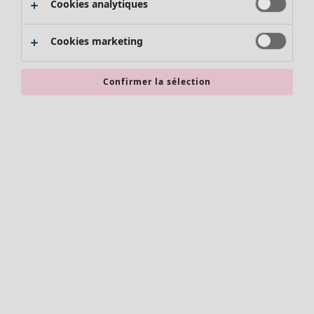
Cookies analytiques
Promos SOLDES
Les promos de Gudrun Sjödén
Cookies marketing
Nouvel arrivage
Bonnes affaires en soldes - jusqu'à -70
Confirmer la sélection