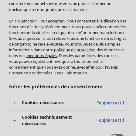
Pantalon
caractère personnel sans que vous ne puissiez former un
quelconque recours juridique en la matière.
Jupes
Manteaux & vestes
Vêtements
Maison
Ouvrir le menu Maison
En cliquant sur «Tout accepter», vous consentez à l’utilisation des
Leggings et collants
Nouveautés
fonctions décrites précédemment. Vous pouvez sélectionner des
Accessoires
fonctions individuelles en cliquant sur «Confirmer ma sélection».
Tous les vêtements
Si vous cliquez sur «Tout refuser», aucune fonction de tracking et
Chaussures
Robes
de targeting ne sera exécutée. Vous trouverez de plus amples
Vêtements de bain
Soldes Mobilier
Tuniques
informations dans notre
politique de protection
des données et
Basics
Bonnes affaires déco
dans nos
mentions légales
. Dans les paramètres des cookies,
Pulls
Décoration
vous pouvez également révoquer à tout moment le
Tops
consentement que vous avez donné, avec effet pour l’avenir.
Textiles
Pulls en tricot
Protection des données
Legal Information
Tapis
Gilets sans manches
Maison
Offres
Ouvrir le menu Offres
Éponge
Pantalons
Gérer les préférences de consentement
Nouveautés
Chemises et blouses
Voir toute la décoration
Gilets
Coussins
Cookies nécessaires
Toujours actif
Manteaux & vestes
Rideaux
Jupes
Tapis
Cookies techniquement
Toujours actif
Éponge
nécessaires
Céramique et verre