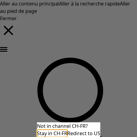
Aller au contenu principal
Aller à la recherche rapide
Aller
au pied de page
Fermer
Nouveautés : la collection d'automne haute en couleur de Gudrun »
Not in channel CH-FR?
Stay in CH-FR
Redirect to US