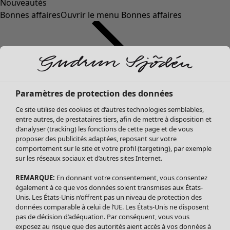
Nouveautés
Bonnes affaires
Ouvrir le menu Bonnes affaires
Paramètres de protection des données
Ce site utilise des cookies et d’autres technologies semblables,
entre autres, de prestataires tiers, afin de mettre à disposition et
d’analyser (tracking) les fonctions de cette page et de vous
proposer des publicités adaptées, reposant sur votre
Soldes Vêtements
Vêtements
Ouvrir le menu Vêtements
comportement sur le site et votre profil (targeting), par exemple
sur les réseaux sociaux et d’autres sites Internet.
Tous les vêtements
Robes
REMARQUE:
En donnant votre consentement, vous consentez
Tuniques
également à ce que vos données soient transmises aux États-
Blouses
Unis. Les États-Unis n’offrent pas un niveau de protection des
données comparable à celui de l’UE. Les États-Unis ne disposent
Tops
pas de décision d’adéquation. Par conséquent, vous vous
Gilets
exposez au risque que des autorités aient accès à vos données à