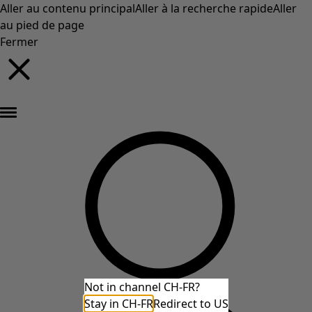
Aller au contenu principal
Aller à la recherche rapide
Aller
au pied de page
Fermer
Nouveautés : la collection d'automne haute en couleur de Gudrun »
Not in channel CH-FR?
Stay in CH-FR
Redirect to US