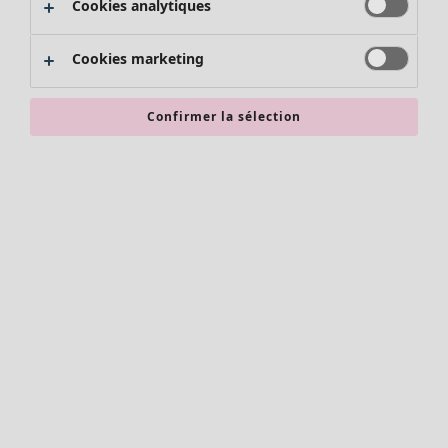
Cookies analytiques
Promos SOLDES
Les promos de Gudrun Sjödén
Cookies marketing
Nouvel arrivage
Bonnes affaires en soldes - jusqu'à -70
Confirmer la sélection