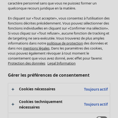
Pantalon
caractère personnel sans que vous ne puissiez former un
quelconque recours juridique en la matière.
Jupes
Manteaux & vestes
En cliquant sur «Tout accepter», vous consentez à l’utilisation des
Leggings et collants
fonctions décrites précédemment. Vous pouvez sélectionner des
Accessoires
fonctions individuelles en cliquant sur «Confirmer ma sélection».
Si vous cliquez sur «Tout refuser», aucune fonction de tracking et
Chaussures
de targeting ne sera exécutée. Vous trouverez de plus amples
Vêtements de bain
Soldes Mobilier
informations dans notre
politique de protection
des données et
Basics
Bonnes affaires déco
dans nos
mentions légales
. Dans les paramètres des cookies,
Décoration
vous pouvez également révoquer à tout moment le
consentement que vous avez donné, avec effet pour l’avenir.
Textiles
Protection des données
Legal Information
Tapis
Éponge
Gérer les préférences de consentement
Cookies nécessaires
Toujours actif
Cookies techniquement
Toujours actif
nécessaires