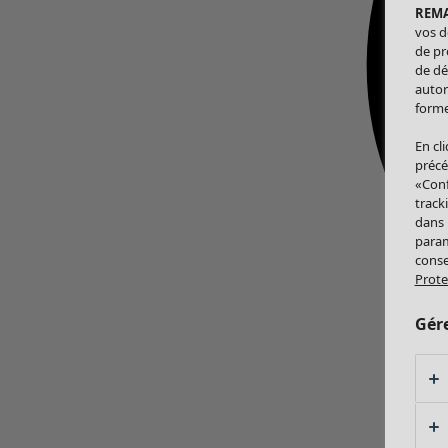
REM
vos d
de pr
de dé
autor
forme
En cl
précé
«Conf
track
dans
param
conse
Prote
Gér