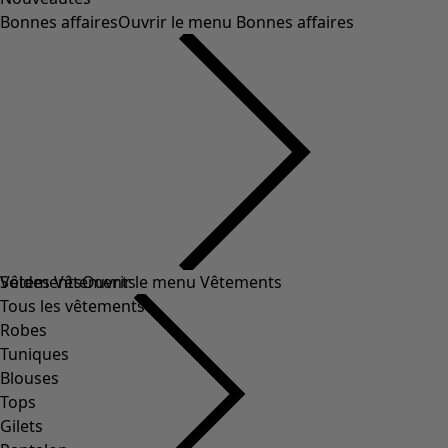
Bonnes affaires
Ouvrir le menu Bonnes affaires
Soldes Vêtements
Vêtements
Ouvrir le menu Vêtements
Tous les vêtements
Robes
Tuniques
Blouses
Tops
Gilets