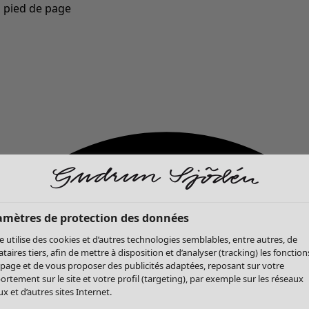
u pied de page
Nouveautés : la collection d'automne haute en couleur de Gudrun »
amètres de protection des données
te utilise des cookies et d’autres technologies semblables, entre autres, de
ataires tiers, afin de mettre à disposition et d’analyser (tracking) les fonction
 page et de vous proposer des publicités adaptées, reposant sur votre
rtement sur le site et votre profil (targeting), par exemple sur les réseaux
x et d’autres sites Internet.