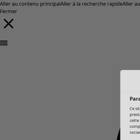
Aller au contenu principal
Aller à la recherche rapide
Aller a
Fermer
Par
Ce si
prest
cette
compo
sociau