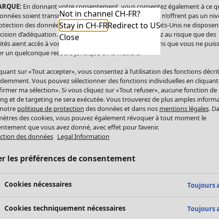
ARQUE:
En donnant votre consentement, vous consentez également à ce q
Not in channel CH-FR?
onnées soient transmises aux États-Unis. Les États-Unis n’offrent pas un ni
Stay in CH-FR
Redirect to US
otection des données comparable à celui de l’UE. Les États-Unis ne disposen
cision d’adéquation. Par conséquent, vous vous exposez au risque que des
Close
ités aient accès à vos données à caractère personnel sans que vous ne puiss
r un quelconque recours juridique en la matière.
iquant sur «Tout accepter», vous consentez à l’utilisation des fonctions décri
demment. Vous pouvez sélectionner des fonctions individuelles en cliquant
irmer ma sélection». Si vous cliquez sur «Tout refuser», aucune fonction de
ing et de targeting ne sera exécutée. Vous trouverez de plus amples inform
 notre
politique de protection
des données et dans nos
mentions légales
. D
ètres des cookies, vous pouvez également révoquer à tout moment le
ntement que vous avez donné, avec effet pour l’avenir.
ction des données
Legal Information
er les préférences de consentement
Cookies nécessaires
Toujours a
Cookies techniquement nécessaires
Toujours a