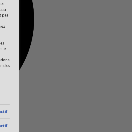
ue
veau
t pas
iez
tes
 sur
ations
ans les
ctif
ctif