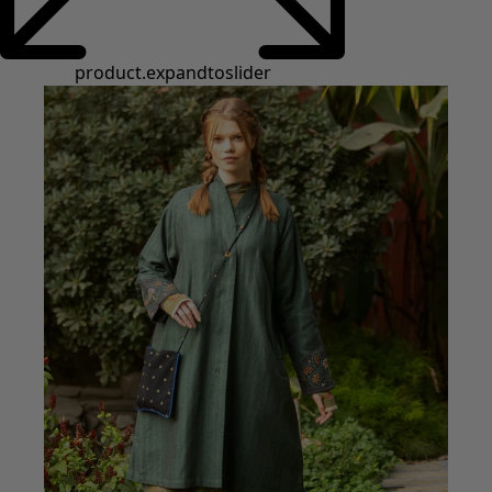
Styles de vétements
Vêtements en lin
Robes de style hippie
Grandes Tailles
À fleurs
Vêtements hippies
Une mode scandinave
Superpositions
À rayures
Des carreaux à foison
À pois
Vêtements bio
Un design suédois
Robes en jersey
Vêtements bohèmes
Des vêtements pour les soirées fraîches
Vêtements à motif