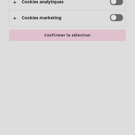
Cookies analytiques
Promos SOLDES
Les promos de Gudrun Sjödén
Cookies marketing
Nouvel arrivage
Bonnes affaires en soldes - jusqu'à -70
Confirmer la sélection