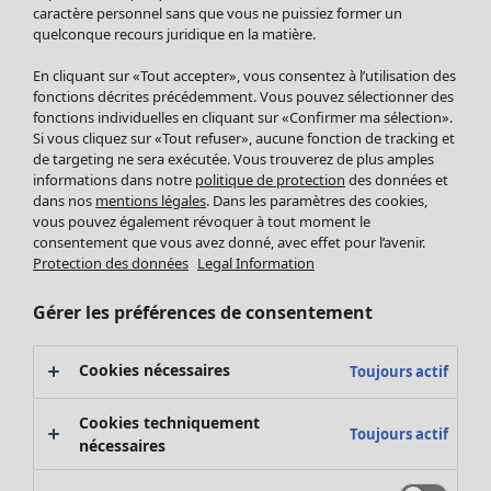
Pantalon
caractère personnel sans que vous ne puissiez former un
quelconque recours juridique en la matière.
Jupes
Manteaux & vestes
En cliquant sur «Tout accepter», vous consentez à l’utilisation des
Leggings et collants
fonctions décrites précédemment. Vous pouvez sélectionner des
Accessoires
fonctions individuelles en cliquant sur «Confirmer ma sélection».
Si vous cliquez sur «Tout refuser», aucune fonction de tracking et
Chaussures
de targeting ne sera exécutée. Vous trouverez de plus amples
Vêtements de bain
Soldes Mobilier
informations dans notre
politique de protection
des données et
Basics
Bonnes affaires déco
dans nos
mentions légales
. Dans les paramètres des cookies,
Décoration
vous pouvez également révoquer à tout moment le
consentement que vous avez donné, avec effet pour l’avenir.
Textiles
Protection des données
Legal Information
Tapis
Éponge
Gérer les préférences de consentement
Cookies nécessaires
Toujours actif
Cookies techniquement
Toujours actif
nécessaires