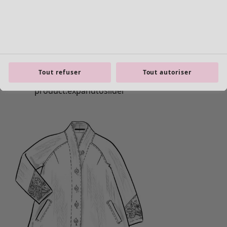
Tout refuser
Tout autoriser
Les basiques
Tous les basiques
Nouveautés basiques
Robes & Tuniques
Tops
Pantalons & Leggings
Basiques tissés
Basiques en jersey
Basiques en maille