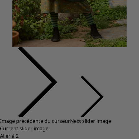
Coton
Coton biologique
Maillots de bain et vêtements de plage
Vêtements de fête
Collections
Dans l'univers du kimono
Monsoon
Étendues champêtres
Coimbatore