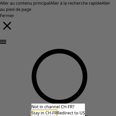
Aller au contenu principal
Aller à la recherche rapide
Aller
au pied de page
Fermer
Nouveautés : la collection d'automne haute en couleur de Gudrun »
Not in channel CH-FR?
Stay in CH-FR
Redirect to US