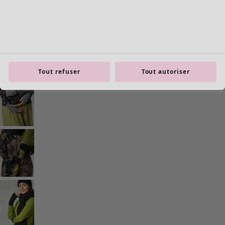
Tout refuser
Tout autoriser
Les basiques
Tous les basiques
Nouveautés basiques
Robes & Tuniques
Tops
Pantalons & Leggings
Basiques tissés
Basiques en jersey
Basiques en maille