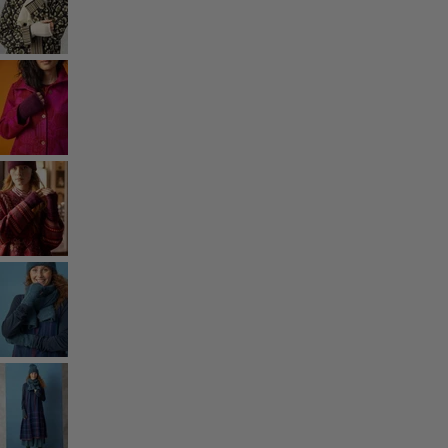
Vêtements à motif
Coton
Coton biologique
Maillots de bain et vêtements de plage
Vêtements de fête
Collections
Dans l'univers du kimono
Monsoon
Étendues champêtres