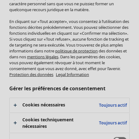
Pantalon
caractère personnel sans que vous ne puissiez former un
quelconque recours juridique en la matière.
Jupes
Manteaux & vestes
En cliquant sur «Tout accepter», vous consentez à l’utilisation des
Leggings et collants
fonctions décrites précédemment. Vous pouvez sélectionner des
Accessoires
fonctions individuelles en cliquant sur «Confirmer ma sélection».
Si vous cliquez sur «Tout refuser», aucune fonction de tracking et
Chaussures
de targeting ne sera exécutée. Vous trouverez de plus amples
Vêtements de bain
Soldes Mobilier
informations dans notre
politique de protection
des données et
Basics
Bonnes affaires déco
dans nos
mentions légales
. Dans les paramètres des cookies,
Décoration
vous pouvez également révoquer à tout moment le
consentement que vous avez donné, avec effet pour l’avenir.
Textiles
Protection des données
Legal Information
Tapis
Éponge
Gérer les préférences de consentement
Cookies nécessaires
Toujours actif
Cookies techniquement
Toujours actif
nécessaires