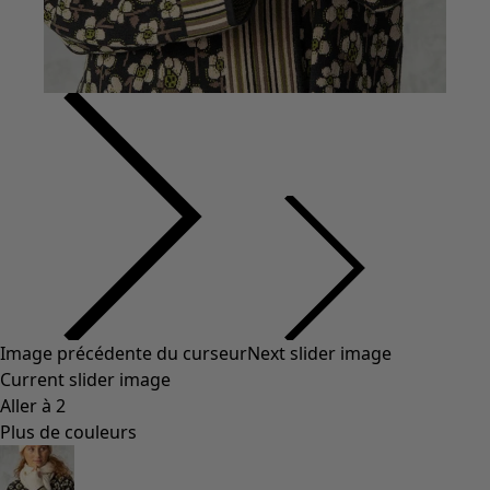
Styles de vétements
Vêtements en lin
Robes de style hippie
Grandes Tailles
À fleurs
Vêtements hippies
Une mode scandinave
Superpositions
À rayures
Des carreaux à foison
À pois
Vêtements bio
Un design suédois
Robes en jersey
Vêtements bohèmes
Des vêtements pour les soirées fraîches