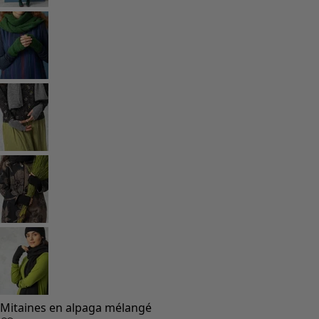
Coimbatore
Les classiques de Gudrun
Des tournesols pour le HCR