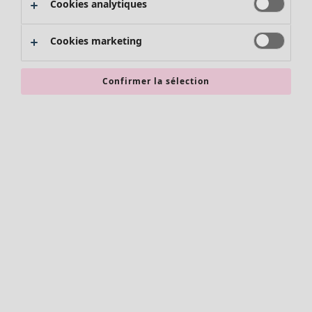
Cookies analytiques
Promos SOLDES
Les promos de Gudrun Sjödén
Cookies marketing
Nouvel arrivage
Bonnes affaires en soldes - jusqu'à -70
Confirmer la sélection