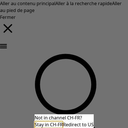
Aller au contenu principal
Aller à la recherche rapide
Aller
au pied de page
Fermer
Nouveautés : la collection d'automne haute en couleur de Gudrun »
Not in channel CH-FR?
Stay in CH-FR
Redirect to US