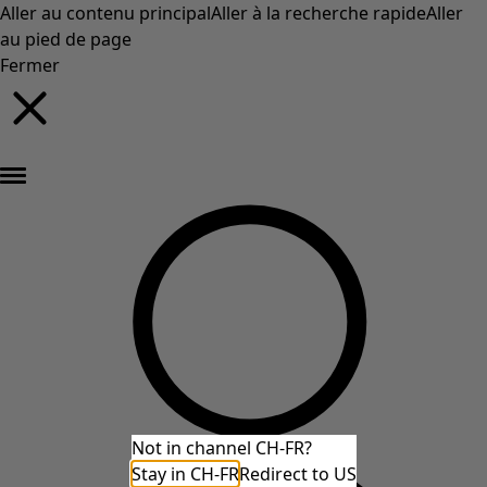
Aller au contenu principal
Aller à la recherche rapide
Aller
au pied de page
Fermer
Nouveautés : la collection d'automne haute en couleur de Gudrun »
Not in channel CH-FR?
Stay in CH-FR
Redirect to US