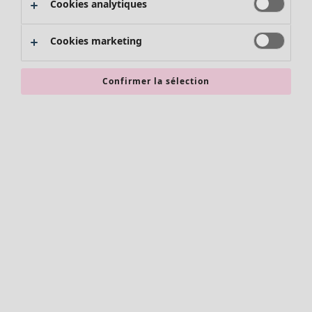
Cookies analytiques
Promos SOLDES
Les promos de Gudrun Sjödén
Cookies marketing
Nouvel arrivage
Bonnes affaires en soldes - jusqu'à -70
Confirmer la sélection