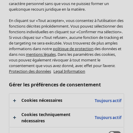
Pantalon
caractère personnel sans que vous ne puissiez former un
quelconque recours juridique en la matière.
Jupes
Manteaux & vestes
En cliquant sur «Tout accepter», vous consentez à l’utilisation des
Leggings et collants
fonctions décrites précédemment. Vous pouvez sélectionner des
Accessoires
fonctions individuelles en cliquant sur «Confirmer ma sélection».
Si vous cliquez sur «Tout refuser», aucune fonction de tracking et
Chaussures
de targeting ne sera exécutée. Vous trouverez de plus amples
Vêtements de bain
Soldes Mobilier
informations dans notre
politique de protection
des données et
Basics
Bonnes affaires déco
dans nos
mentions légales
. Dans les paramètres des cookies,
Décoration
vous pouvez également révoquer à tout moment le
consentement que vous avez donné, avec effet pour l’avenir.
Textiles
Protection des données
Legal Information
Tapis
Éponge
Gérer les préférences de consentement
Cookies nécessaires
Toujours actif
Cookies techniquement
Toujours actif
nécessaires