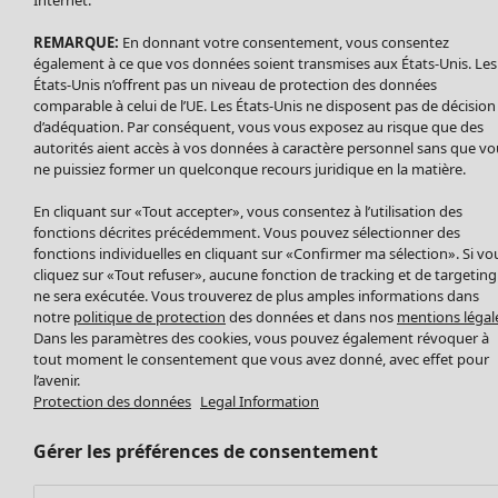
Nouveautés
Internet.
Accessoires
Tous les vêtements
REMARQUE:
En donnant votre consentement, vous consentez
Chaussures
Robes
également à ce que vos données soient transmises aux États-Unis. Les
Vêtements de bain
Soldes Mobilier
Tuniques
États-Unis n’offrent pas un niveau de protection des données
Basics
Bonnes affaires déco
Pulls
comparable à celui de l’UE. Les États-Unis ne disposent pas de décision
Décoration
d’adéquation. Par conséquent, vous vous exposez au risque que des
Tops
autorités aient accès à vos données à caractère personnel sans que vo
Textiles
Pulls en tricot
ne puissiez former un quelconque recours juridique en la matière.
Tapis
Gilets sans manches
Maison
Offres
Ouvrir le menu Offres
Éponge
En cliquant sur «Tout accepter», vous consentez à l’utilisation des
Pantalons
Nouveautés
fonctions décrites précédemment. Vous pouvez sélectionner des
Chemises et blouses
Voir toute la décoration
fonctions individuelles en cliquant sur «Confirmer ma sélection». Si vo
Gilets
Coussins
cliquez sur «Tout refuser», aucune fonction de tracking et de targeting
Manteaux & vestes
ne sera exécutée. Vous trouverez de plus amples informations dans
Rideaux
notre
politique de protection
des données et dans nos
mentions légal
Jupes
Tapis
Dans les paramètres des cookies, vous pouvez également révoquer à
Cartes cadeaux
Éponge
tout moment le consentement que vous avez donné, avec effet pour
Céramique et verre
l’avenir.
Protection des données
Legal Information
Offres
Collections
Tablecloths
Promos SOLDES
Les promos de Gudrun Sjödén
Décoration et accessoires
Les promos de Gudrun Sjödén
Gérer les préférences de consentement
Prix avant premiere
Livres
Nouvel arrivage
Meilleurs prix
Tissus