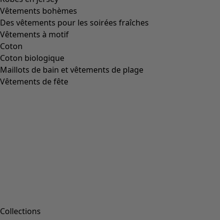
Pantalon "Bodil" en lin tissé
Icône de liste de souhaits
Prix bonne affaire
:
CHF 38.00
Prix
:
CHF 159.00
Coloris