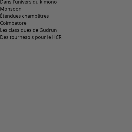
airelles
33