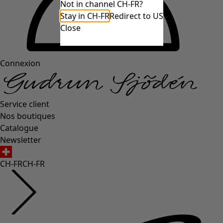
Not in channel CH-FR?
Stay in CH-FR
Redirect to US
Close
Connexion
Service client
Nos boutiques
Catalogue
Newsletter
CH-FR
CH-FR