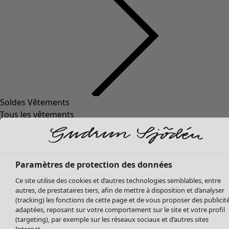
Soldes Vêtements
Vêtements
Ouvrir le menu Vêtements
Tous les vêtements
Robes
Tuniques
Blouses
Tops
Paramètres de protection des données
Gilets
Ce site utilise des cookies et d’autres technologies semblables, entre
Pantalon
autres, de prestataires tiers, afin de mettre à disposition et d’analyser
Jupes
(tracking) les fonctions de cette page et de vous proposer des publicit
adaptées, reposant sur votre comportement sur le site et votre profil
Manteaux & vestes
Vêtements
Maison
Ouvrir le menu Maison
(targeting), par exemple sur les réseaux sociaux et d’autres sites
Leggings et collants