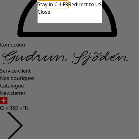
Stay in CH-FR
Redirect to US
Close
Connexion
Service client
Nos boutiques
Catalogue
Newsletter
CH-FR
CH-FR