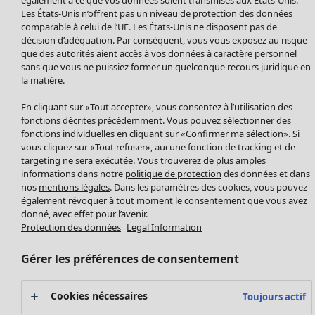
Manteaux & vestes
Les États-Unis n’offrent pas un niveau de protection des données
Leggings et collants
comparable à celui de l’UE. Les États-Unis ne disposent pas de
Accessoires
décision d’adéquation. Par conséquent, vous vous exposez au risque
Chaussures
que des autorités aient accès à vos données à caractère personnel
sans que vous ne puissiez former un quelconque recours juridique en
Vêtements de bain
Soldes Mobilier
la matière.
Basics
Bonnes affaires déco
Décoration
En cliquant sur «Tout accepter», vous consentez à l’utilisation des
Textiles
fonctions décrites précédemment. Vous pouvez sélectionner des
fonctions individuelles en cliquant sur «Confirmer ma sélection». Si
Tapis
vous cliquez sur «Tout refuser», aucune fonction de tracking et de
Éponge
targeting ne sera exécutée. Vous trouverez de plus amples
informations dans notre
politique de protection
des données et dans
nos
mentions légales
. Dans les paramètres des cookies, vous pouvez
également révoquer à tout moment le consentement que vous avez
donné, avec effet pour l’avenir.
Protection des données
Legal Information
Gérer les préférences de consentement
Promos SOLDES
Cookies nécessaires
Toujours actif
Les promos de Gudrun Sjödén