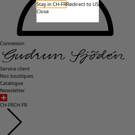
Stay in CH-FR
Redirect to US
Close
Connexion
Service client
Nos boutiques
Catalogue
Newsletter
CH-FR
CH-FR