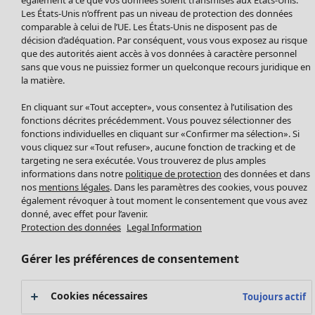
Manteaux & vestes
Les États-Unis n’offrent pas un niveau de protection des données
Leggings et collants
comparable à celui de l’UE. Les États-Unis ne disposent pas de
Accessoires
décision d’adéquation. Par conséquent, vous vous exposez au risque
Chaussures
que des autorités aient accès à vos données à caractère personnel
sans que vous ne puissiez former un quelconque recours juridique en
Vêtements de bain
Soldes Mobilier
la matière.
Basics
Bonnes affaires déco
Décoration
En cliquant sur «Tout accepter», vous consentez à l’utilisation des
Textiles
fonctions décrites précédemment. Vous pouvez sélectionner des
fonctions individuelles en cliquant sur «Confirmer ma sélection». Si
Tapis
vous cliquez sur «Tout refuser», aucune fonction de tracking et de
Éponge
targeting ne sera exécutée. Vous trouverez de plus amples
informations dans notre
politique de protection
des données et dans
nos
mentions légales
. Dans les paramètres des cookies, vous pouvez
également révoquer à tout moment le consentement que vous avez
donné, avec effet pour l’avenir.
Protection des données
Legal Information
Gérer les préférences de consentement
Promos SOLDES
Cookies nécessaires
Toujours actif
Les promos de Gudrun Sjödén