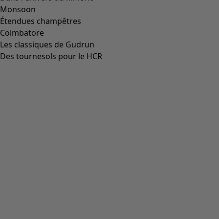
Pantalon en jersey de coton biologique/élasthanne
Icône de liste de souhaits
Prix bonne affaire
:
CHF 31.00
Prix
:
CHF 84.00
Coloris
rooibos
32