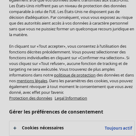
Manteaux & vestes
Vêtements
Maison
Ouvrir le menu Maison
Les États-Unis n’offrent pas un niveau de protection des données
Leggings et collants
Nouveautés
comparable à celui de l’UE. Les États-Unis ne disposent pas de
Accessoires
décision d’adéquation. Par conséquent, vous vous exposez au risque
Tous les vêtements
Chaussures
que des autorités aient accès à vos données à caractère personnel
Robes
sans que vous ne puissiez former un quelconque recours juridique en
Vêtements de bain
Soldes Mobilier
Tuniques
la matière.
Basics
Bonnes affaires déco
Pulls
Décoration
En cliquant sur «Tout accepter», vous consentez à l’utilisation des
Tops
Textiles
fonctions décrites précédemment. Vous pouvez sélectionner des
Pulls en tricot
fonctions individuelles en cliquant sur «Confirmer ma sélection». Si
Tapis
Gilets sans manches
Maison
Offres
vous cliquez sur «Tout refuser», aucune fonction de tracking et de
Ouvrir le menu Offres
Éponge
Pantalons
targeting ne sera exécutée. Vous trouverez de plus amples
Nouveautés
informations dans notre
politique de protection
des données et dans
Chemises et blouses
Voir toute la décoration
nos
mentions légales
. Dans les paramètres des cookies, vous pouvez
Gilets
Coussins
également révoquer à tout moment le consentement que vous avez
Manteaux & vestes
donné, avec effet pour l’avenir.
Rideaux
Jupes
Protection des données
Legal Information
Tapis
Éponge
Gérer les préférences de consentement
Céramique et verre
Offres
Collections
Tablecloths
Promos SOLDES
Cookies nécessaires
Toujours actif
Les promos de Gudrun Sjödén
Décoration et accessoires
Les promos de Gudrun Sjödén