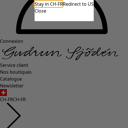
Stay in CH-FR
Redirect to US
Close
Connexion
Service client
Nos boutiques
Catalogue
Newsletter
CH-FR
CH-FR