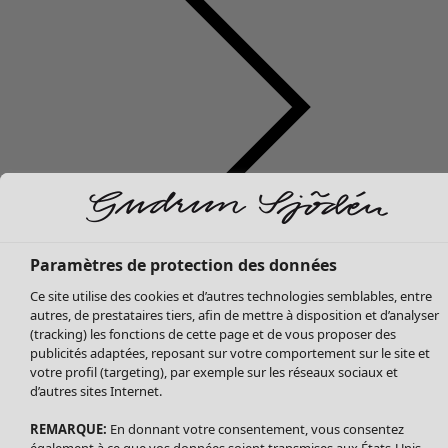
Soldes Vêtements
Vêtements
Ouvrir le menu Vêtements
Tous les vêtements
Paramètres de protection des données
Robes
Ce site utilise des cookies et d’autres technologies semblables, entre
Tuniques
autres, de prestataires tiers, afin de mettre à disposition et d’analyser
Blouses
(tracking) les fonctions de cette page et de vous proposer des
publicités adaptées, reposant sur votre comportement sur le site et
Tops
votre profil (targeting), par exemple sur les réseaux sociaux et
Gilets
d’autres sites Internet.
Pantalon
Jupes
REMARQUE:
En donnant votre consentement, vous consentez
également à ce que vos données soient transmises aux États-Unis.