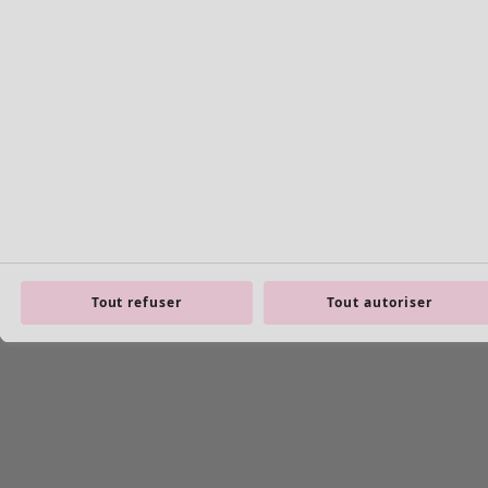
Tout refuser
Tout autoriser
Image précédente du curseur
Next slider image
Current slider image
Aller à 2
Aller à 3