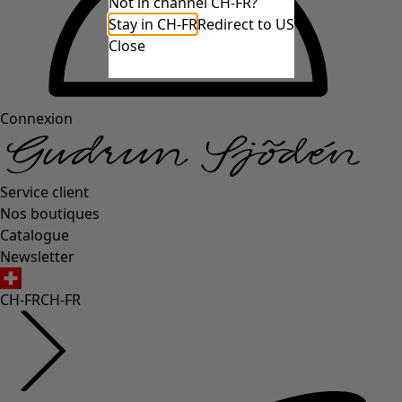
Not in channel CH-FR?
Stay in CH-FR
Redirect to US
Close
Connexion
Service client
Nos boutiques
Catalogue
Newsletter
CH-FR
CH-FR