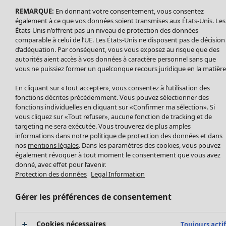
Leggings et collants
Nouveautés
REMARQUE:
En donnant votre consentement, vous consentez
Accessoires
Tous les vêtements
également à ce que vos données soient transmises aux États-Unis. Les
Chaussures
Robes
États-Unis n’offrent pas un niveau de protection des données
Vêtements de bain
Soldes Mobilier
comparable à celui de l’UE. Les États-Unis ne disposent pas de décision
Tuniques
Basics
Bonnes affaires déco
d’adéquation. Par conséquent, vous vous exposez au risque que des
Pulls
autorités aient accès à vos données à caractère personnel sans que
Décoration
Tops
vous ne puissiez former un quelconque recours juridique en la matière
Textiles
Pulls en tricot
Tapis
En cliquant sur «Tout accepter», vous consentez à l’utilisation des
Gilets sans manches
Maison
Offres
Ouvrir le menu Offres
Éponge
fonctions décrites précédemment. Vous pouvez sélectionner des
Pantalons
Nouveautés
fonctions individuelles en cliquant sur «Confirmer ma sélection». Si
Chemises et blouses
Voir toute la décoration
vous cliquez sur «Tout refuser», aucune fonction de tracking et de
Gilets
targeting ne sera exécutée. Vous trouverez de plus amples
Coussins
informations dans notre
politique de protection
des données et dans
Manteaux & vestes
Rideaux
nos
mentions légales
. Dans les paramètres des cookies, vous pouvez
Jupes
Tapis
également révoquer à tout moment le consentement que vous avez
donné, avec effet pour l’avenir.
Éponge
Protection des données
Legal Information
Céramique et verre
Offres
Collections
Tablecloths
Promos SOLDES
Gérer les préférences de consentement
Les promos de Gudrun Sjödén
Décoration et accessoires
Les promos de Gudrun Sjödén
Prix avant premiere
Livres
Nouvel arrivage
Cookies nécessaires
Meilleurs prix
Toujours actif