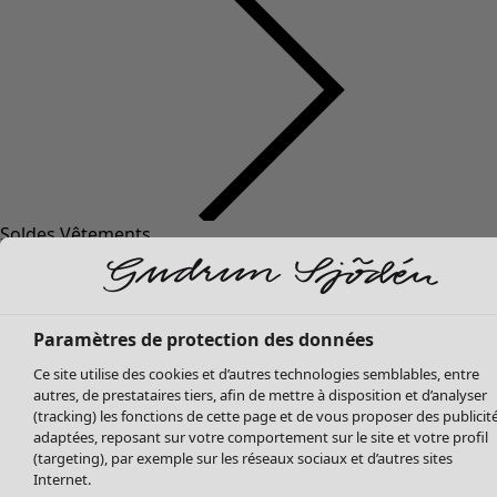
Soldes Vêtements
Vêtements
Ouvrir le menu Vêtements
Tous les vêtements
Robes
Tuniques
Paramètres de protection des données
Blouses
Tops
Ce site utilise des cookies et d’autres technologies semblables, entre
Gilets
autres, de prestataires tiers, afin de mettre à disposition et d’analyser
(tracking) les fonctions de cette page et de vous proposer des publicit
Pantalon
adaptées, reposant sur votre comportement sur le site et votre profil
Jupes
(targeting), par exemple sur les réseaux sociaux et d’autres sites
Manteaux & vestes
Internet.
Vêtements
Maison
Ouvrir le menu Maison