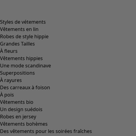
Filtrer
Coloris
Coloris
Écru
Naturel
Jaune
Rouge
Rose
Bleu
Lilas
Vert
Marron
Gris
Noir
Taille