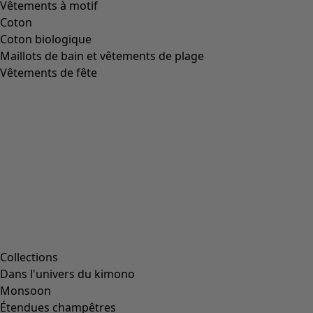
Taille
L
(
2047
)
L/XL
(
56
)
M
(
1991
)
Taille unique
(
234
)
S
(
1991
)
S/M
(
112
)
XL
(
2047
)
XS
(
636
)
XXL
(
1145
)
00000
(
38
)
00006
(
111
)
00007
(
8
)
00008
(
111
)
00010
(
111
)
00011
(
8
)
00012
(
111
)