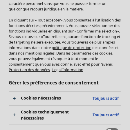
Pantalon
caractère personnel sans que vous ne puissiez former un
quelconque recours juridique en la matière.
Jupes
Manteaux & vestes
Vêtements
Maison
Ouvrir le menu Maison
En cliquant sur «Tout accepter», vous consentez à l’utilisation des
Leggings et collants
Nouveautés
fonctions décrites précédemment. Vous pouvez sélectionner des
Accessoires
fonctions individuelles en cliquant sur «Confirmer ma sélection».
Tous les vêtements
Si vous cliquez sur «Tout refuser», aucune fonction de tracking et
Chaussures
Robes
de targeting ne sera exécutée. Vous trouverez de plus amples
Vêtements de bain
Soldes Mobilier
Tuniques
informations dans notre
politique de protection
des données et
Basics
Bonnes affaires déco
dans nos
mentions légales
. Dans les paramètres des cookies,
Pulls
Décoration
vous pouvez également révoquer à tout moment le
Tops
consentement que vous avez donné, avec effet pour l’avenir.
Textiles
Pulls en tricot
Protection des données
Legal Information
Tapis
Gilets sans manches
Maison
Offres
Ouvrir le menu Offres
Éponge
Pantalons
Gérer les préférences de consentement
Nouveautés
Chemises et blouses
Voir toute la décoration
Gilets
Coussins
Cookies nécessaires
Toujours actif
Manteaux & vestes
Rideaux
Jupes
Tapis
Cookies techniquement
Toujours actif
Éponge
nécessaires
Céramique et verre