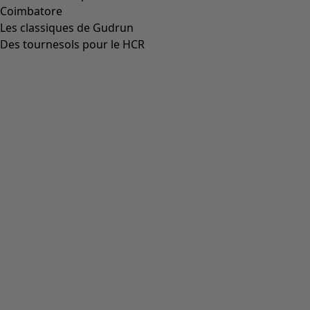
00014
(
55
)
36
(
135
)
37
(
135
)
38
(
135
)
39
(
135
)
40
(
135
)
41
(
135
)
42
(
135
)
Matière
Matière
COTON
(
1825
)
ÉLASTHANNE
(
382
)
LIN
(
347
)
POLYAMIDE
(
319
)
LAINE
(
284
)
MODAL
(
162
)
LYOCELL
(
132
)