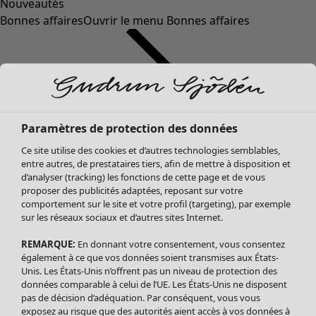
Nouveautés
Bonnes affaires
Ouvrir le menu Bonnes affaires
Paramètres de protection des données
Ce site utilise des cookies et d’autres technologies semblables,
entre autres, de prestataires tiers, afin de mettre à disposition et
d’analyser (tracking) les fonctions de cette page et de vous
proposer des publicités adaptées, reposant sur votre
Soldes Vêtements
Vêtements
Ouvrir le menu Vêtements
comportement sur le site et votre profil (targeting), par exemple
sur les réseaux sociaux et d’autres sites Internet.
Tous les vêtements
Robes
REMARQUE:
En donnant votre consentement, vous consentez
Tuniques
également à ce que vos données soient transmises aux États-
Blouses
Unis. Les États-Unis n’offrent pas un niveau de protection des
données comparable à celui de l’UE. Les États-Unis ne disposent
Tops
pas de décision d’adéquation. Par conséquent, vous vous
Gilets
exposez au risque que des autorités aient accès à vos données à