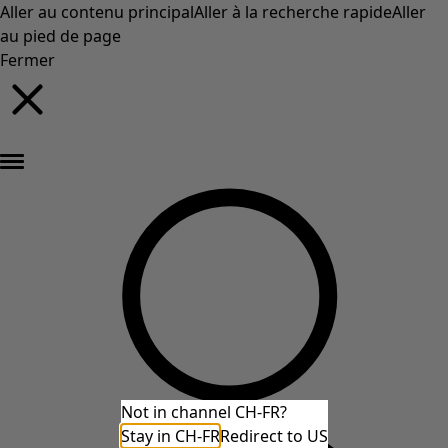
Aller au contenu principal
Aller à la recherche rapide
Aller
au pied de page
Fermer
Nouveautés : la collection d'automne haute en couleur de Gudrun »
Not in channel CH-FR?
Stay in CH-FR
Redirect to US