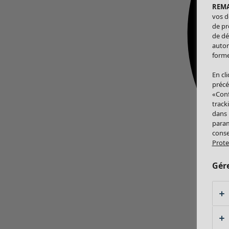
REM
vos d
de pr
de dé
autor
forme
En cl
précé
«Conf
track
dans
param
conse
Prote
Gér