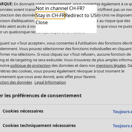
ARQUE:
En donnant votre consentement, vous consentez également à ce q
Not in channel CH-FR?
onnées soient transmises aux États-Unis. Les États-Unis n’offrent pas un ni
Stay in CH-FR
Redirect to US
otection des données comparable à celui de l’UE. Les États-Unis ne disposen
cision d’adéquation. Par conséquent, vous vous exposez au risque que des
Close
ités aient accès à vos données à caractère personnel sans que vous ne puiss
r un quelconque recours juridique en la matière.
iquant sur «Tout accepter», vous consentez à l’utilisation des fonctions décri
demment. Vous pouvez sélectionner des fonctions individuelles en cliquant
irmer ma sélection». Si vous cliquez sur «Tout refuser», aucune fonction de
ing et de targeting ne sera exécutée. Vous trouverez de plus amples inform
 notre
politique de protection
des données et dans nos
mentions légales
. D
ètres des cookies, vous pouvez également révoquer à tout moment le
ntement que vous avez donné, avec effet pour l’avenir.
ction des données
Legal Information
er les préférences de consentement
Cookies nécessaires
Toujours a
Cookies techniquement nécessaires
Toujours a