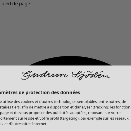
u pied de page
Nouveautés : la collection d'automne haute en couleur de Gudrun »
amètres de protection des données
te utilise des cookies et d’autres technologies semblables, entre autres, de
ataires tiers, afin de mettre à disposition et d’analyser (tracking) les fonction
 page et de vous proposer des publicités adaptées, reposant sur votre
rtement sur le site et votre profil (targeting), par exemple sur les réseaux
x et d’autres sites Internet.