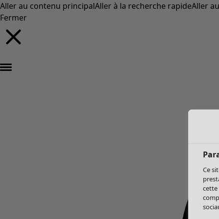
Aller au contenu principal
Aller à la recherche rapide
Aller a
Fermer
Par
Ce si
prest
cette
compo
sociau