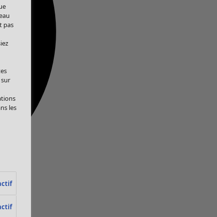
ue
veau
t pas
iez
tes
 sur
ations
ans les
ctif
ctif