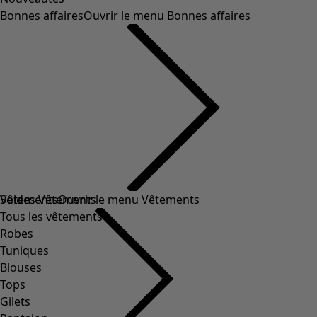
Bonnes affaires
Ouvrir le menu Bonnes affaires
Soldes Vêtements
Vêtements
Ouvrir le menu Vêtements
Tous les vêtements
Robes
Tuniques
Blouses
Tops
Gilets