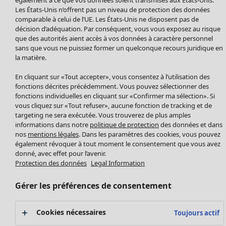
Manteaux & vestes
Les États-Unis n’offrent pas un niveau de protection des données
Leggings et collants
comparable à celui de l’UE. Les États-Unis ne disposent pas de
Accessoires
décision d’adéquation. Par conséquent, vous vous exposez au risque
Chaussures
que des autorités aient accès à vos données à caractère personnel
sans que vous ne puissiez former un quelconque recours juridique en
Vêtements de bain
Soldes Mobilier
la matière.
Basics
Bonnes affaires déco
Décoration
En cliquant sur «Tout accepter», vous consentez à l’utilisation des
Textiles
fonctions décrites précédemment. Vous pouvez sélectionner des
fonctions individuelles en cliquant sur «Confirmer ma sélection». Si
Tapis
vous cliquez sur «Tout refuser», aucune fonction de tracking et de
Éponge
targeting ne sera exécutée. Vous trouverez de plus amples
informations dans notre
politique de protection
des données et dans
nos
mentions légales
. Dans les paramètres des cookies, vous pouvez
également révoquer à tout moment le consentement que vous avez
donné, avec effet pour l’avenir.
Protection des données
Legal Information
Gérer les préférences de consentement
Promos SOLDES
Cookies nécessaires
Toujours actif
Les promos de Gudrun Sjödén