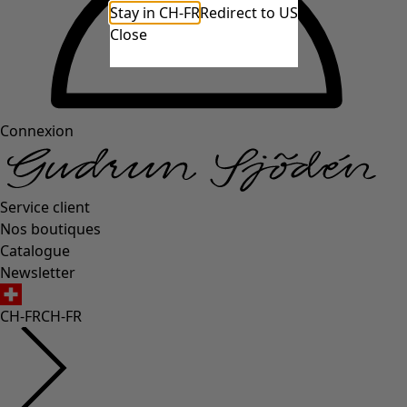
Stay in CH-FR
Redirect to US
Close
Connexion
Service client
Nos boutiques
Catalogue
Newsletter
CH-FR
CH-FR