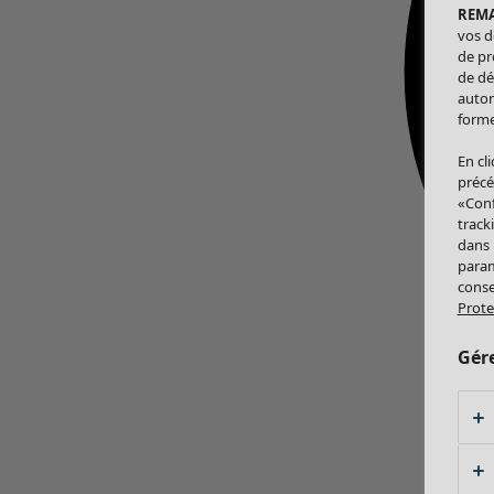
REM
vos d
de pr
de dé
autor
forme
En cl
précé
«Conf
track
dans
param
conse
Prote
Gér