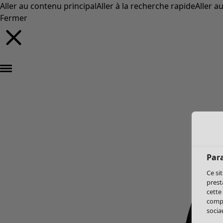
Aller au contenu principal
Aller à la recherche rapide
Aller a
Fermer
Par
Ce si
prest
cette
compo
sociau