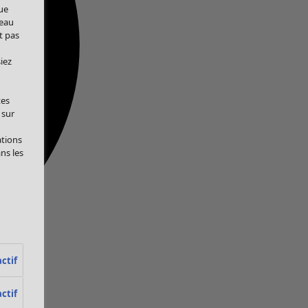
ue
veau
t pas
iez
tes
 sur
ations
ans les
ctif
ctif