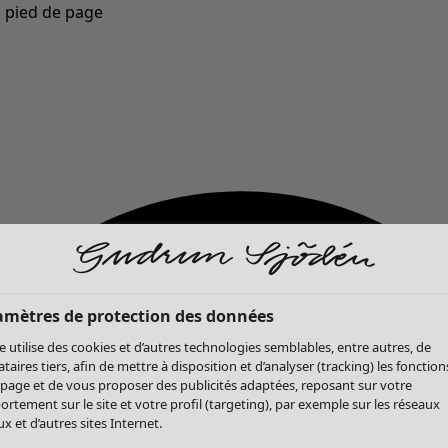
u pied de page
Nouveautés : la collection d'automne haute en couleur de Gudrun »
amètres de protection des données
te utilise des cookies et d’autres technologies semblables, entre autres, de
ataires tiers, afin de mettre à disposition et d’analyser (tracking) les fonction
 page et de vous proposer des publicités adaptées, reposant sur votre
rtement sur le site et votre profil (targeting), par exemple sur les réseaux
x et d’autres sites Internet.