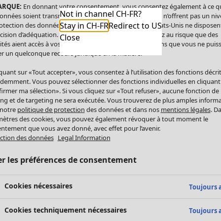
ARQUE:
En donnant votre consentement, vous consentez également à ce q
Not in channel CH-FR?
onnées soient transmises aux États-Unis. Les États-Unis n’offrent pas un ni
Stay in CH-FR
Redirect to US
otection des données comparable à celui de l’UE. Les États-Unis ne disposen
cision d’adéquation. Par conséquent, vous vous exposez au risque que des
Close
ités aient accès à vos données à caractère personnel sans que vous ne puiss
r un quelconque recours juridique en la matière.
iquant sur «Tout accepter», vous consentez à l’utilisation des fonctions décri
demment. Vous pouvez sélectionner des fonctions individuelles en cliquant
irmer ma sélection». Si vous cliquez sur «Tout refuser», aucune fonction de
ing et de targeting ne sera exécutée. Vous trouverez de plus amples inform
 notre
politique de protection
des données et dans nos
mentions légales
. D
ètres des cookies, vous pouvez également révoquer à tout moment le
ntement que vous avez donné, avec effet pour l’avenir.
ction des données
Legal Information
er les préférences de consentement
Cookies nécessaires
Toujours a
Cookies techniquement nécessaires
Toujours a