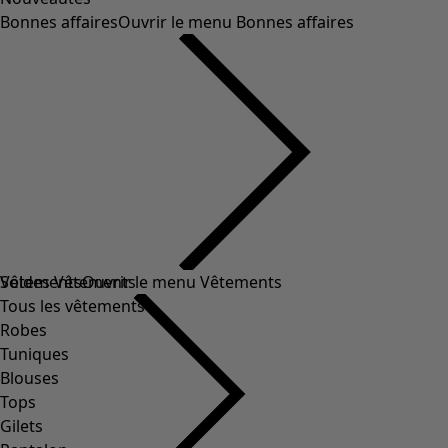
Bonnes affaires
Ouvrir le menu Bonnes affaires
Soldes Vêtements
Vêtements
Ouvrir le menu Vêtements
Tous les vêtements
Robes
Tuniques
Blouses
Tops
Gilets