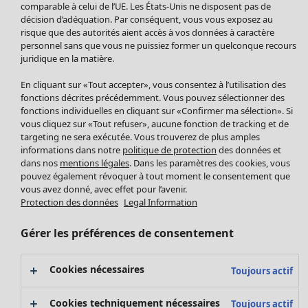
comparable à celui de l’UE. Les États-Unis ne disposent pas de
Manteaux & vestes
décision d’adéquation. Par conséquent, vous vous exposez au
Leggings et collants
risque que des autorités aient accès à vos données à caractère
personnel sans que vous ne puissiez former un quelconque recours
Accessoires
juridique en la matière.
Chaussures
Vêtements de bain
Soldes Mobilier
En cliquant sur «Tout accepter», vous consentez à l’utilisation des
Basics
Bonnes affaires déco
fonctions décrites précédemment. Vous pouvez sélectionner des
fonctions individuelles en cliquant sur «Confirmer ma sélection». Si
Décoration
vous cliquez sur «Tout refuser», aucune fonction de tracking et de
Textiles
targeting ne sera exécutée. Vous trouverez de plus amples
Tapis
informations dans notre
politique de protection
des données et
Éponge
dans nos
mentions légales
. Dans les paramètres des cookies, vous
pouvez également révoquer à tout moment le consentement que
vous avez donné, avec effet pour l’avenir.
Protection des données
Legal Information
Gérer les préférences de consentement
Cookies nécessaires
Toujours actif
Promos SOLDES
Cookies techniquement nécessaires
Toujours actif