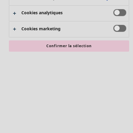
Les promos de Gudrun Sjödén
Nouvel arrivage
Cookies analytiques
Bonnes affaires en soldes - jusqu'à -70
Cookies marketing
Confirmer la sélection