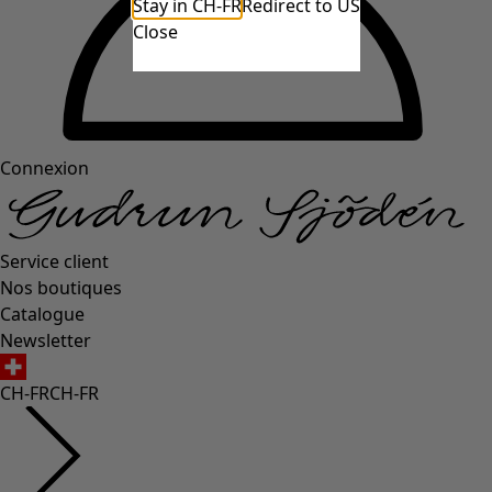
Stay in CH-FR
Redirect to US
Close
Connexion
Service client
Nos boutiques
Catalogue
Newsletter
CH-FR
CH-FR