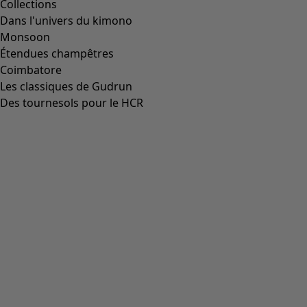
Prix
:
CHF 119.00
Coloris
indigo
60