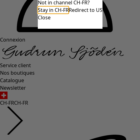
Not in channel CH-FR?
Stay in CH-FR
Redirect to US
Close
Connexion
Service client
Nos boutiques
Catalogue
Newsletter
CH-FR
CH-FR