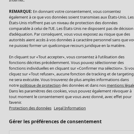
Nouveautés
Internet.
Accessoires
Tous les vêtements
REMARQUE:
En donnant votre consentement, vous consentez
Chaussures
Robes
également à ce que vos données soient transmises aux États-Unis. Les
Vêtements de bain
Soldes Mobilier
Tuniques
États-Unis n’offrent pas un niveau de protection des données
Basics
Bonnes affaires déco
Pulls
comparable à celui de l’UE. Les États-Unis ne disposent pas de décision
Décoration
d’adéquation. Par conséquent, vous vous exposez au risque que des
Tops
autorités aient accès à vos données à caractère personnel sans que vo
Textiles
Pulls en tricot
ne puissiez former un quelconque recours juridique en la matière.
Tapis
Gilets sans manches
Maison
Offres
Ouvrir le menu Offres
Éponge
En cliquant sur «Tout accepter», vous consentez à l’utilisation des
Pantalons
Nouveautés
fonctions décrites précédemment. Vous pouvez sélectionner des
Chemises et blouses
Voir toute la décoration
fonctions individuelles en cliquant sur «Confirmer ma sélection». Si vo
Gilets
Coussins
cliquez sur «Tout refuser», aucune fonction de tracking et de targeting
Manteaux & vestes
ne sera exécutée. Vous trouverez de plus amples informations dans
Rideaux
notre
politique de protection
des données et dans nos
mentions légal
Jupes
Tapis
Dans les paramètres des cookies, vous pouvez également révoquer à
Éponge
tout moment le consentement que vous avez donné, avec effet pour
Céramique et verre
l’avenir.
Protection des données
Legal Information
Offres
Collections
Tablecloths
Promos SOLDES
Les promos de Gudrun Sjödén
Décoration et accessoires
Les promos de Gudrun Sjödén
Gérer les préférences de consentement
Prix avant premiere
Livres
Nouvel arrivage
Meilleurs prix
Tissus