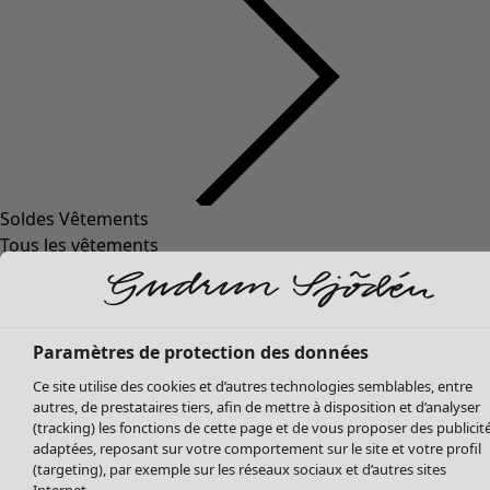
Soldes Vêtements
Vêtements
Ouvrir le menu Vêtements
Tous les vêtements
Robes
Tuniques
Blouses
Tops
Paramètres de protection des données
Gilets
Ce site utilise des cookies et d’autres technologies semblables, entre
Pantalon
autres, de prestataires tiers, afin de mettre à disposition et d’analyser
Jupes
(tracking) les fonctions de cette page et de vous proposer des publicit
adaptées, reposant sur votre comportement sur le site et votre profil
Manteaux & vestes
Vêtements
Maison
Ouvrir le menu Maison
(targeting), par exemple sur les réseaux sociaux et d’autres sites
Leggings et collants