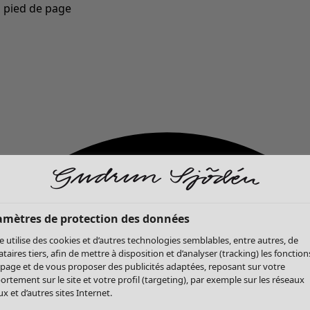
u pied de page
Nouveautés : la collection d'automne haute en couleur de Gudrun »
amètres de protection des données
te utilise des cookies et d’autres technologies semblables, entre autres, de
ataires tiers, afin de mettre à disposition et d’analyser (tracking) les fonction
 page et de vous proposer des publicités adaptées, reposant sur votre
rtement sur le site et votre profil (targeting), par exemple sur les réseaux
x et d’autres sites Internet.