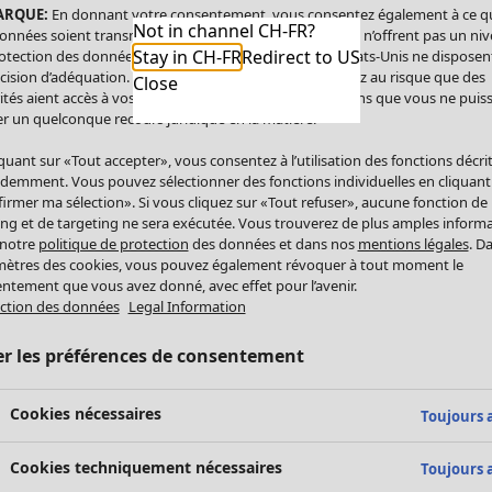
ARQUE:
En donnant votre consentement, vous consentez également à ce q
Not in channel CH-FR?
onnées soient transmises aux États-Unis. Les États-Unis n’offrent pas un ni
Stay in CH-FR
Redirect to US
otection des données comparable à celui de l’UE. Les États-Unis ne disposen
cision d’adéquation. Par conséquent, vous vous exposez au risque que des
Close
ités aient accès à vos données à caractère personnel sans que vous ne puiss
r un quelconque recours juridique en la matière.
iquant sur «Tout accepter», vous consentez à l’utilisation des fonctions décri
demment. Vous pouvez sélectionner des fonctions individuelles en cliquant
irmer ma sélection». Si vous cliquez sur «Tout refuser», aucune fonction de
ing et de targeting ne sera exécutée. Vous trouverez de plus amples inform
 notre
politique de protection
des données et dans nos
mentions légales
. D
ètres des cookies, vous pouvez également révoquer à tout moment le
ntement que vous avez donné, avec effet pour l’avenir.
ction des données
Legal Information
er les préférences de consentement
Cookies nécessaires
Toujours a
Cookies techniquement nécessaires
Toujours a