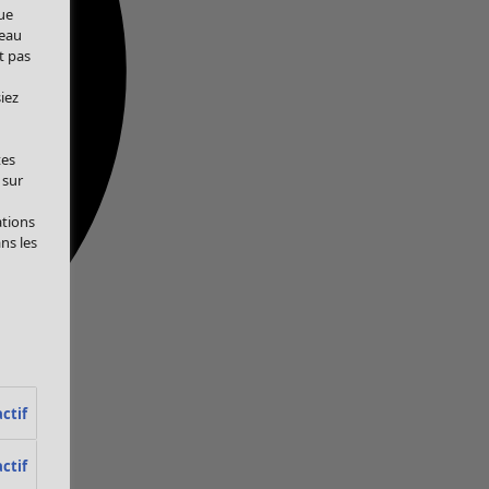
ue
veau
t pas
iez
tes
 sur
ations
ans les
ctif
ctif