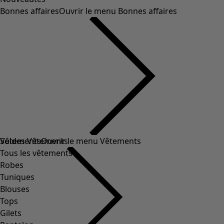
Bonnes affaires
Ouvrir le menu Bonnes affaires
Soldes Vêtements
Vêtements
Ouvrir le menu Vêtements
Tous les vêtements
Robes
Tuniques
Blouses
Tops
Gilets