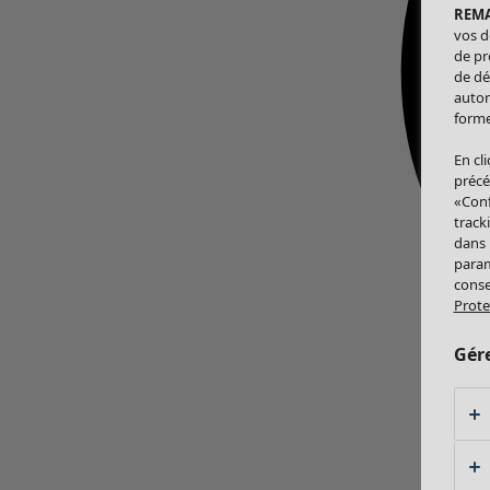
REM
vos d
de pr
de dé
autor
forme
En cl
précé
«Conf
track
dans
param
conse
Prote
Gér