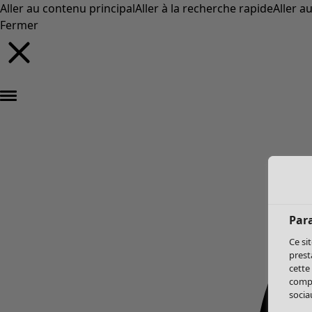
Aller au contenu principal
Aller à la recherche rapide
Aller a
Fermer
Par
Ce si
prest
cette
compo
sociau