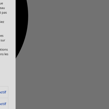
ue
veau
t pas
iez
tes
 sur
ations
ans les
ctif
ctif