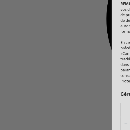
REM
vos d
de pr
de dé
autor
forme
En cl
précé
«Conf
track
dans
param
conse
Prote
Gér