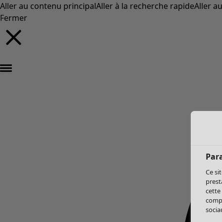
Aller au contenu principal
Aller à la recherche rapide
Aller a
Fermer
Par
Ce si
prest
cette
compo
sociau