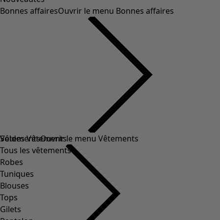
Bonnes affaires
Ouvrir le menu Bonnes affaires
Soldes Vêtements
Vêtements
Ouvrir le menu Vêtements
Tous les vêtements
Robes
Tuniques
Blouses
Tops
Gilets