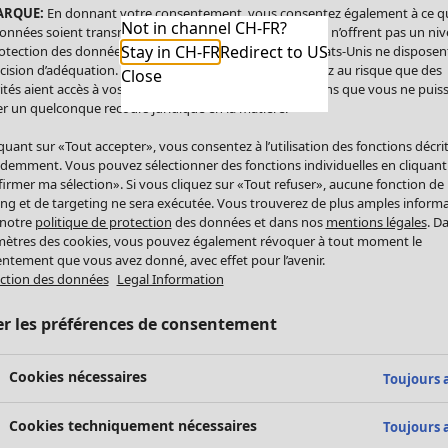
ARQUE:
En donnant votre consentement, vous consentez également à ce q
Not in channel CH-FR?
onnées soient transmises aux États-Unis. Les États-Unis n’offrent pas un ni
Stay in CH-FR
Redirect to US
otection des données comparable à celui de l’UE. Les États-Unis ne disposen
cision d’adéquation. Par conséquent, vous vous exposez au risque que des
Close
ités aient accès à vos données à caractère personnel sans que vous ne puiss
r un quelconque recours juridique en la matière.
iquant sur «Tout accepter», vous consentez à l’utilisation des fonctions décri
demment. Vous pouvez sélectionner des fonctions individuelles en cliquant
irmer ma sélection». Si vous cliquez sur «Tout refuser», aucune fonction de
ing et de targeting ne sera exécutée. Vous trouverez de plus amples inform
 notre
politique de protection
des données et dans nos
mentions légales
. D
ètres des cookies, vous pouvez également révoquer à tout moment le
ntement que vous avez donné, avec effet pour l’avenir.
ction des données
Legal Information
er les préférences de consentement
Cookies nécessaires
Toujours a
Cookies techniquement nécessaires
Toujours a