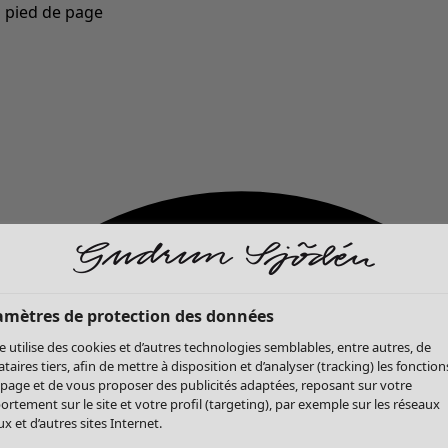
u pied de page
Nouveautés : la collection d'automne haute en couleur de Gudrun »
amètres de protection des données
te utilise des cookies et d’autres technologies semblables, entre autres, de
ataires tiers, afin de mettre à disposition et d’analyser (tracking) les fonction
 page et de vous proposer des publicités adaptées, reposant sur votre
rtement sur le site et votre profil (targeting), par exemple sur les réseaux
x et d’autres sites Internet.