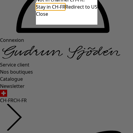
Stay in CH-FR
Redirect to US
Close
Connexion
Service client
Nos boutiques
Catalogue
Newsletter
CH-FR
CH-FR