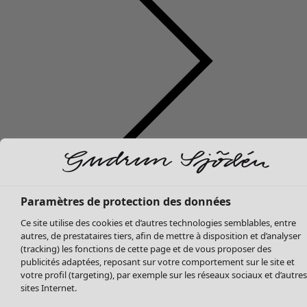
Soldes Vêtements
Vêtements
Ouvrir le menu Vêtements
Tous les vêtements
Robes
Tuniques
Paramètres de protection des données
Blouses
Ce site utilise des cookies et d’autres technologies semblables, entre
Tops
autres, de prestataires tiers, afin de mettre à disposition et d’analyser
Gilets
(tracking) les fonctions de cette page et de vous proposer des
publicités adaptées, reposant sur votre comportement sur le site et
Pantalon
votre profil (targeting), par exemple sur les réseaux sociaux et d’autres
Jupes
sites Internet.
Manteaux & vestes
Vêtements
Maison
Ouvrir le menu Maison