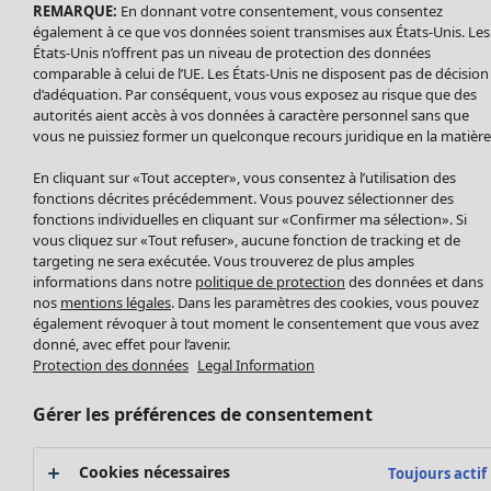
Leggings et collants
REMARQUE:
En donnant votre consentement, vous consentez
Nouveautés
également à ce que vos données soient transmises aux États-Unis. Les
Accessoires
Tous les vêtements
États-Unis n’offrent pas un niveau de protection des données
Chaussures
Robes
comparable à celui de l’UE. Les États-Unis ne disposent pas de décision
Vêtements de bain
Soldes Mobilier
d’adéquation. Par conséquent, vous vous exposez au risque que des
Tuniques
autorités aient accès à vos données à caractère personnel sans que
Basics
Bonnes affaires déco
Pulls
vous ne puissiez former un quelconque recours juridique en la matière
Décoration
Tops
Textiles
Pulls en tricot
En cliquant sur «Tout accepter», vous consentez à l’utilisation des
Tapis
fonctions décrites précédemment. Vous pouvez sélectionner des
Gilets sans manches
Maison
Offres
Ouvrir le menu Offres
fonctions individuelles en cliquant sur «Confirmer ma sélection». Si
Éponge
Pantalons
Nouveautés
vous cliquez sur «Tout refuser», aucune fonction de tracking et de
Chemises et blouses
targeting ne sera exécutée. Vous trouverez de plus amples
Voir toute la décoration
informations dans notre
politique de protection
des données et dans
Gilets
Coussins
nos
mentions légales
. Dans les paramètres des cookies, vous pouvez
Manteaux & vestes
Rideaux
également révoquer à tout moment le consentement que vous avez
Jupes
Tapis
donné, avec effet pour l’avenir.
Protection des données
Legal Information
Éponge
Céramique et verre
Gérer les préférences de consentement
Offres
Collections
Tablecloths
Promos SOLDES
Les promos de Gudrun Sjödén
Décoration et accessoires
Les promos de Gudrun Sjödén
Prix avant premiere
Cookies nécessaires
Livres
Toujours actif
Nouvel arrivage