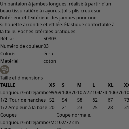
Un pantalon à jambes longues, réalisé à partir d’un
beau tissu ratière à rayures. Jolis plis creux sur
l’intérieur et l’extérieur des jambes pour une
silhouette arrondie et effilée. Élastique confortable à
la taille. Poches latérales pratiques.
Réf. art.
50303
Numéro de couleur
03
Coloris
écru
Matériel
coton
Taille et dimensions
TAILLE
XS
S
M
L
XL
X
Longueur/Entrejambe
99/69
100/70
102/72
104/74
106/76
10
1/2 Tour de hanches
52
54
58
62
67
7
1/2 Ampleur à la base
20
21
23
25
28
3
Coupes
Coupe normale.
Longueur/Entrejambe/M:
102/72 cm