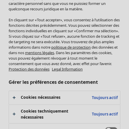
Pantalon
caractère personnel sans que vous ne puissiez former un
quelconque recours juridique en la matière.
Jupes
Manteaux & vestes
Vêtements
Maison
Ouvrir le menu Maison
En cliquant sur «Tout accepter», vous consentez à l’utilisation des
Leggings et collants
Nouveautés
fonctions décrites précédemment. Vous pouvez sélectionner des
Accessoires
fonctions individuelles en cliquant sur «Confirmer ma sélection».
Tous les vêtements
Si vous cliquez sur «Tout refuser», aucune fonction de tracking et
Chaussures
Robes
de targeting ne sera exécutée. Vous trouverez de plus amples
Vêtements de bain
Soldes Mobilier
Tuniques
informations dans notre
politique de protection
des données et
Basics
Bonnes affaires déco
dans nos
mentions légales
. Dans les paramètres des cookies,
Pulls
Décoration
vous pouvez également révoquer à tout moment le
Tops
consentement que vous avez donné, avec effet pour l’avenir.
Textiles
Pulls en tricot
Protection des données
Legal Information
Tapis
Gilets sans manches
Maison
Offres
Ouvrir le menu Offres
Éponge
Pantalons
Gérer les préférences de consentement
Nouveautés
Chemises et blouses
Voir toute la décoration
Gilets
Coussins
Cookies nécessaires
Toujours actif
Manteaux & vestes
Rideaux
Jupes
Tapis
Cookies techniquement
Toujours actif
Éponge
nécessaires
Céramique et verre