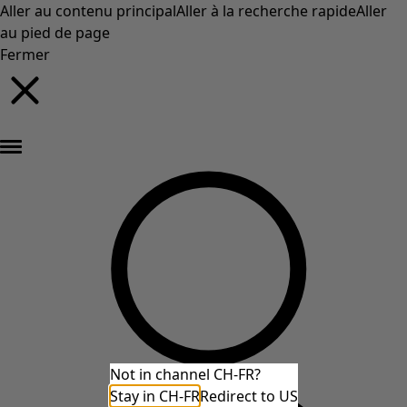
Aller au contenu principal
Aller à la recherche rapide
Aller
au pied de page
Fermer
Nouveautés : la collection d'automne haute en couleur de Gudrun »
Not in channel CH-FR?
Stay in CH-FR
Redirect to US