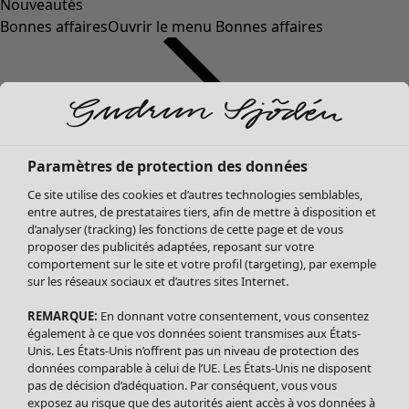
Nouveautés
Bonnes affaires
Ouvrir le menu Bonnes affaires
Paramètres de protection des données
Ce site utilise des cookies et d’autres technologies semblables,
entre autres, de prestataires tiers, afin de mettre à disposition et
d’analyser (tracking) les fonctions de cette page et de vous
proposer des publicités adaptées, reposant sur votre
Soldes Vêtements
Vêtements
Ouvrir le menu Vêtements
comportement sur le site et votre profil (targeting), par exemple
sur les réseaux sociaux et d’autres sites Internet.
Tous les vêtements
Robes
REMARQUE:
En donnant votre consentement, vous consentez
Tuniques
également à ce que vos données soient transmises aux États-
Blouses
Unis. Les États-Unis n’offrent pas un niveau de protection des
données comparable à celui de l’UE. Les États-Unis ne disposent
Tops
pas de décision d’adéquation. Par conséquent, vous vous
Gilets
exposez au risque que des autorités aient accès à vos données à