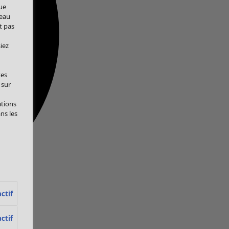
ue
veau
t pas
iez
tes
 sur
ations
ans les
ctif
ctif