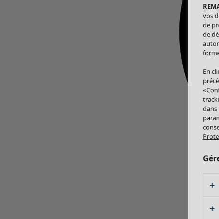
REM
vos d
de pr
de dé
autor
forme
En cl
précé
«Conf
track
dans
param
conse
Prote
Gér