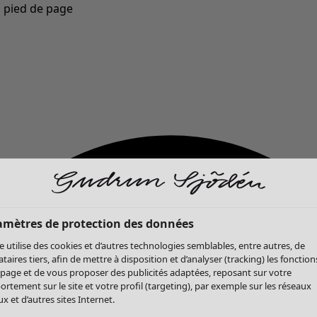
u pied de page
Nouveautés : la collection d'automne haute en couleur de Gudrun »
amètres de protection des données
te utilise des cookies et d’autres technologies semblables, entre autres, de
ataires tiers, afin de mettre à disposition et d’analyser (tracking) les fonction
 page et de vous proposer des publicités adaptées, reposant sur votre
rtement sur le site et votre profil (targeting), par exemple sur les réseaux
x et d’autres sites Internet.