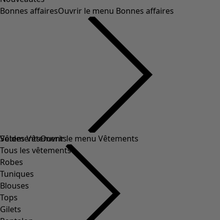
Bonnes affaires
Ouvrir le menu Bonnes affaires
Soldes Vêtements
Vêtements
Ouvrir le menu Vêtements
Tous les vêtements
Robes
Tuniques
Blouses
Tops
Gilets