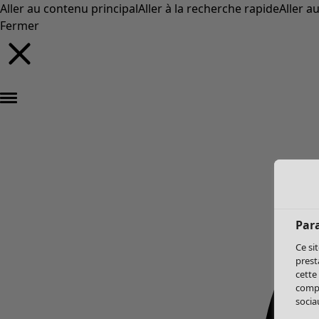
Aller au contenu principal
Aller à la recherche rapide
Aller a
Fermer
Par
Ce si
prest
cette
compo
sociau