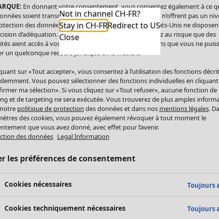
ARQUE:
En donnant votre consentement, vous consentez également à ce q
Not in channel CH-FR?
onnées soient transmises aux États-Unis. Les États-Unis n’offrent pas un ni
Stay in CH-FR
Redirect to US
otection des données comparable à celui de l’UE. Les États-Unis ne disposen
cision d’adéquation. Par conséquent, vous vous exposez au risque que des
Close
ités aient accès à vos données à caractère personnel sans que vous ne puiss
r un quelconque recours juridique en la matière.
iquant sur «Tout accepter», vous consentez à l’utilisation des fonctions décri
demment. Vous pouvez sélectionner des fonctions individuelles en cliquant
irmer ma sélection». Si vous cliquez sur «Tout refuser», aucune fonction de
ing et de targeting ne sera exécutée. Vous trouverez de plus amples inform
 notre
politique de protection
des données et dans nos
mentions légales
. D
ètres des cookies, vous pouvez également révoquer à tout moment le
ntement que vous avez donné, avec effet pour l’avenir.
ction des données
Legal Information
er les préférences de consentement
Cookies nécessaires
Toujours a
Cookies techniquement nécessaires
Toujours a