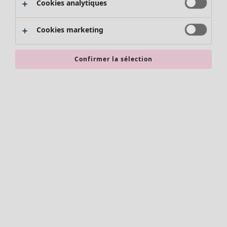
Cookies analytiques
Promos SOLDES
Les promos de Gudrun Sjödén
Cookies marketing
Nouvel arrivage
Bonnes affaires en soldes - jusqu'à -70
Confirmer la sélection