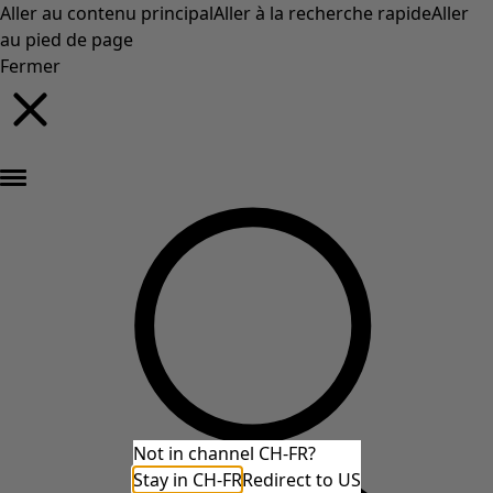
Aller au contenu principal
Aller à la recherche rapide
Aller
au pied de page
Fermer
Nouveautés : la collection d'automne haute en couleur de Gudrun »
Not in channel CH-FR?
Stay in CH-FR
Redirect to US