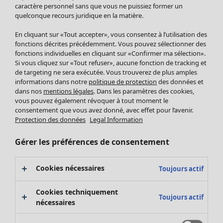
Pantalon
caractère personnel sans que vous ne puissiez former un
quelconque recours juridique en la matière.
Jupes
Manteaux & vestes
En cliquant sur «Tout accepter», vous consentez à l’utilisation des
Leggings et collants
fonctions décrites précédemment. Vous pouvez sélectionner des
Accessoires
fonctions individuelles en cliquant sur «Confirmer ma sélection».
Si vous cliquez sur «Tout refuser», aucune fonction de tracking et
Chaussures
de targeting ne sera exécutée. Vous trouverez de plus amples
Vêtements de bain
Soldes Mobilier
informations dans notre
politique de protection
des données et
Basics
Bonnes affaires déco
dans nos
mentions légales
. Dans les paramètres des cookies,
Décoration
vous pouvez également révoquer à tout moment le
consentement que vous avez donné, avec effet pour l’avenir.
Textiles
Protection des données
Legal Information
Tapis
Éponge
Gérer les préférences de consentement
Cookies nécessaires
Toujours actif
Cookies techniquement
Toujours actif
nécessaires