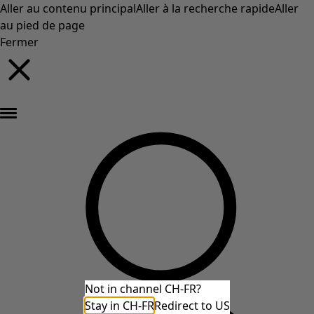
Aller au contenu principal
Aller à la recherche rapide
Aller
au pied de page
Fermer
Nouveautés : la collection d'automne haute en couleur de Gudrun »
Not in channel CH-FR?
Stay in CH-FR
Redirect to US