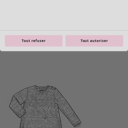
Tout refuser
Tout autoriser
Les basiques
Tous les basiques
Nouveautés basiques
Robes & Tuniques
Tops
Pantalons & Leggings
Basiques tissés
Basiques en jersey
Basiques en maille