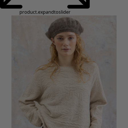
Styles de vétements
Vêtements en lin
Robes de style hippie
Grandes Tailles
À fleurs
Vêtements hippies
Une mode scandinave
Superpositions
À rayures
Des carreaux à foison
À pois
Vêtements bio
Un design suédois
Robes en jersey
Vêtements bohèmes
Des vêtements pour les soirées fraîches