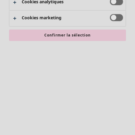
Cookies analytiques
Promos SOLDES
Les promos de Gudrun Sjödén
Cookies marketing
Nouvel arrivage
Bonnes affaires en soldes - jusqu'à -70
Confirmer la sélection