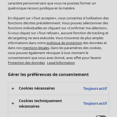
Pantalon
caractère personnel sans que vous ne puissiez former un
quelconque recours juridique en la matière.
Jupes
Manteaux & vestes
En cliquant sur «Tout accepter», vous consentez à l’utilisation des
Leggings et collants
fonctions décrites précédemment. Vous pouvez sélectionner des
Accessoires
fonctions individuelles en cliquant sur «Confirmer ma sélection».
Si vous cliquez sur «Tout refuser», aucune fonction de tracking et
Chaussures
de targeting ne sera exécutée. Vous trouverez de plus amples
Vêtements de bain
Soldes Mobilier
informations dans notre
politique de protection
des données et
Basics
Bonnes affaires déco
dans nos
mentions légales
. Dans les paramètres des cookies,
Décoration
vous pouvez également révoquer à tout moment le
consentement que vous avez donné, avec effet pour l’avenir.
Textiles
Protection des données
Legal Information
Tapis
Éponge
Gérer les préférences de consentement
Cookies nécessaires
Toujours actif
Cookies techniquement
Toujours actif
nécessaires