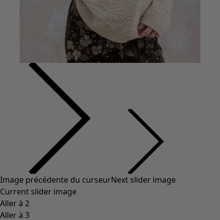
Vêtements à motif
Coton
Coton biologique
Maillots de bain et vêtements de plage
Vêtements de fête
Collections
Dans l'univers du kimono
Monsoon
Étendues champêtres