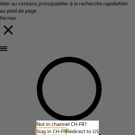
Aller au contenu principal
Aller à la recherche rapide
Aller
au pied de page
Fermer
Nouveautés : la collection d'automne haute en couleur de Gudrun »
Not in channel CH-FR?
Stay in CH-FR
Redirect to US