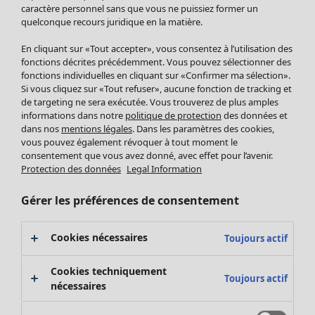
Pantalon
caractère personnel sans que vous ne puissiez former un
quelconque recours juridique en la matière.
Jupes
Manteaux & vestes
Vêtements
Maison
Ouvrir le menu Maison
En cliquant sur «Tout accepter», vous consentez à l’utilisation des
Leggings et collants
Nouveautés
fonctions décrites précédemment. Vous pouvez sélectionner des
Accessoires
fonctions individuelles en cliquant sur «Confirmer ma sélection».
Tous les vêtements
Si vous cliquez sur «Tout refuser», aucune fonction de tracking et
Chaussures
Robes
de targeting ne sera exécutée. Vous trouverez de plus amples
Vêtements de bain
Soldes Mobilier
Tuniques
informations dans notre
politique de protection
des données et
Basics
Bonnes affaires déco
dans nos
mentions légales
. Dans les paramètres des cookies,
Pulls
Décoration
vous pouvez également révoquer à tout moment le
Tops
consentement que vous avez donné, avec effet pour l’avenir.
Textiles
Pulls en tricot
Protection des données
Legal Information
Tapis
Gilets sans manches
Maison
Offres
Ouvrir le menu Offres
Éponge
Pantalons
Gérer les préférences de consentement
Nouveautés
Chemises et blouses
Voir toute la décoration
Gilets
Coussins
Cookies nécessaires
Toujours actif
Manteaux & vestes
Rideaux
Jupes
Tapis
Cookies techniquement
Toujours actif
Éponge
nécessaires
Céramique et verre