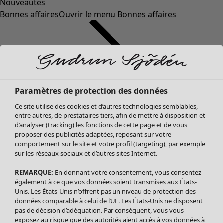
Nouveautés
Bonnes affaires
Ouvrir le menu Bonnes affaires
Paramètres de protection des données
Ce site utilise des cookies et d’autres technologies semblables,
entre autres, de prestataires tiers, afin de mettre à disposition et
d’analyser (tracking) les fonctions de cette page et de vous
proposer des publicités adaptées, reposant sur votre
Soldes Vêtements
Vêtements
Ouvrir le menu Vêtements
comportement sur le site et votre profil (targeting), par exemple
sur les réseaux sociaux et d’autres sites Internet.
Tous les vêtements
Robes
REMARQUE:
En donnant votre consentement, vous consentez
Tuniques
également à ce que vos données soient transmises aux États-
Blouses
Unis. Les États-Unis n’offrent pas un niveau de protection des
données comparable à celui de l’UE. Les États-Unis ne disposent
Tops
pas de décision d’adéquation. Par conséquent, vous vous
Gilets
exposez au risque que des autorités aient accès à vos données à