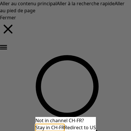
Aller au contenu principal
Aller à la recherche rapide
Aller
au pied de page
Fermer
Nouveautés : la collection d'automne haute en couleur de Gudrun »
Not in channel CH-FR?
Stay in CH-FR
Redirect to US