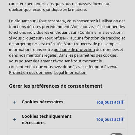
Pantalon
caractère personnel sans que vous ne puissiez former un
quelconque recours juridique en la matière.
Jupes
Manteaux & vestes
En cliquant sur «Tout accepter», vous consentez à l’utilisation des
Leggings et collants
fonctions décrites précédemment. Vous pouvez sélectionner des
Accessoires
fonctions individuelles en cliquant sur «Confirmer ma sélection».
Si vous cliquez sur «Tout refuser», aucune fonction de tracking et
Chaussures
de targeting ne sera exécutée. Vous trouverez de plus amples
Vêtements de bain
Soldes Mobilier
informations dans notre
politique de protection
des données et
Basics
Bonnes affaires déco
dans nos
mentions légales
. Dans les paramètres des cookies,
Décoration
vous pouvez également révoquer à tout moment le
consentement que vous avez donné, avec effet pour l’avenir.
Textiles
Protection des données
Legal Information
Tapis
Éponge
Gérer les préférences de consentement
Cookies nécessaires
Toujours actif
Cookies techniquement
Toujours actif
nécessaires