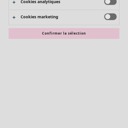
Cookies analytiques
Promos SOLDES
Les promos de Gudrun Sjödén
Cookies marketing
Nouvel arrivage
Bonnes affaires en soldes - jusqu'à -70
Confirmer la sélection