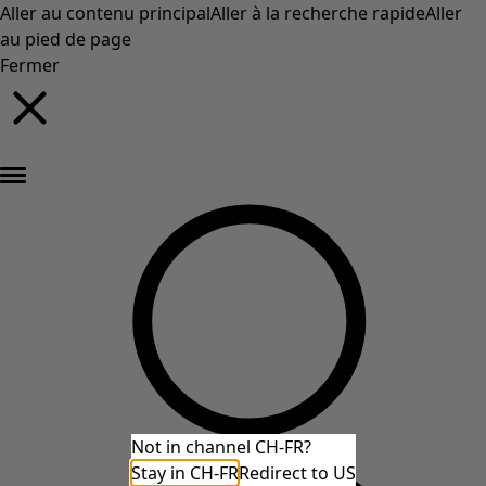
Aller au contenu principal
Aller à la recherche rapide
Aller
au pied de page
Fermer
Nouveautés : la collection d'automne haute en couleur de Gudrun »
Not in channel CH-FR?
Stay in CH-FR
Redirect to US