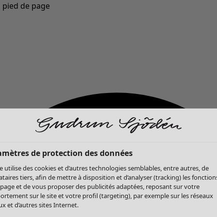
u pied de page
Nouveautés : la collection d'automne haute en couleur de Gudrun »
amètres de protection des données
te utilise des cookies et d’autres technologies semblables, entre autres, de
ataires tiers, afin de mettre à disposition et d’analyser (tracking) les fonction
 page et de vous proposer des publicités adaptées, reposant sur votre
rtement sur le site et votre profil (targeting), par exemple sur les réseaux
x et d’autres sites Internet.