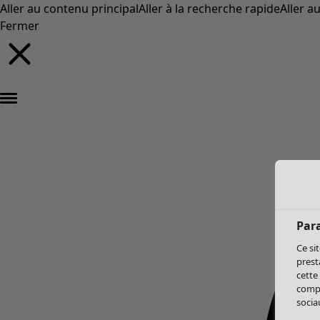
Aller au contenu principal
Aller à la recherche rapide
Aller a
Fermer
Par
Ce si
prest
cette
compo
sociau