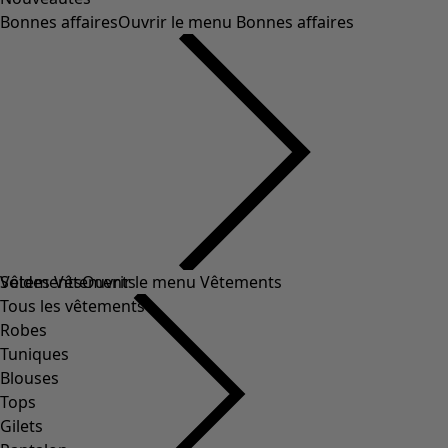
Bonnes affaires
Ouvrir le menu Bonnes affaires
Soldes Vêtements
Vêtements
Ouvrir le menu Vêtements
Tous les vêtements
Robes
Tuniques
Blouses
Tops
Gilets