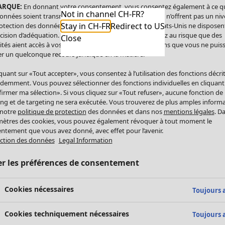
ARQUE:
En donnant votre consentement, vous consentez également à ce q
Not in channel CH-FR?
onnées soient transmises aux États-Unis. Les États-Unis n’offrent pas un ni
Stay in CH-FR
Redirect to US
otection des données comparable à celui de l’UE. Les États-Unis ne disposen
cision d’adéquation. Par conséquent, vous vous exposez au risque que des
Close
ités aient accès à vos données à caractère personnel sans que vous ne puiss
r un quelconque recours juridique en la matière.
iquant sur «Tout accepter», vous consentez à l’utilisation des fonctions décri
demment. Vous pouvez sélectionner des fonctions individuelles en cliquant
irmer ma sélection». Si vous cliquez sur «Tout refuser», aucune fonction de
ing et de targeting ne sera exécutée. Vous trouverez de plus amples inform
 notre
politique de protection
des données et dans nos
mentions légales
. D
ètres des cookies, vous pouvez également révoquer à tout moment le
ntement que vous avez donné, avec effet pour l’avenir.
ction des données
Legal Information
er les préférences de consentement
Cookies nécessaires
Toujours a
Cookies techniquement nécessaires
Toujours a