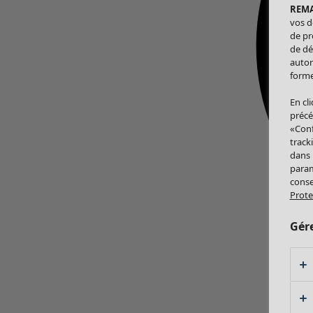
REM
vos d
de pr
de dé
autor
forme
En cl
précé
«Conf
track
dans
param
conse
Prote
Gér