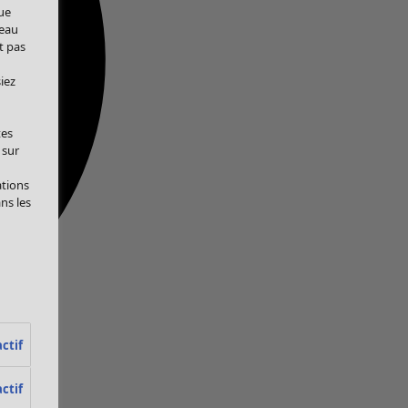
ue
veau
t pas
iez
tes
 sur
ations
ans les
ctif
ctif