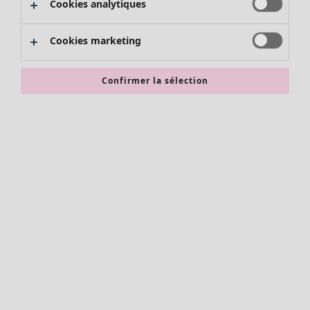
Cookies analytiques
Promos SOLDES
Les promos de Gudrun Sjödén
Cookies marketing
Nouvel arrivage
Bonnes affaires en soldes - jusqu'à -70
Confirmer la sélection