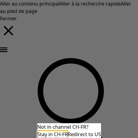
Aller au contenu principal
Aller à la recherche rapide
Aller
au pied de page
Fermer
Nouveautés : la collection d'automne haute en couleur de Gudrun »
Not in channel CH-FR?
Stay in CH-FR
Redirect to US