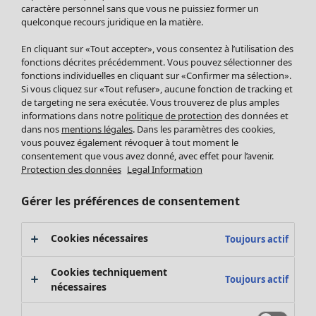
Pantalon
caractère personnel sans que vous ne puissiez former un
quelconque recours juridique en la matière.
Jupes
Manteaux & vestes
En cliquant sur «Tout accepter», vous consentez à l’utilisation des
Leggings et collants
fonctions décrites précédemment. Vous pouvez sélectionner des
Accessoires
fonctions individuelles en cliquant sur «Confirmer ma sélection».
Si vous cliquez sur «Tout refuser», aucune fonction de tracking et
Chaussures
de targeting ne sera exécutée. Vous trouverez de plus amples
Vêtements de bain
Soldes Mobilier
informations dans notre
politique de protection
des données et
Basics
Bonnes affaires déco
dans nos
mentions légales
. Dans les paramètres des cookies,
Décoration
vous pouvez également révoquer à tout moment le
consentement que vous avez donné, avec effet pour l’avenir.
Textiles
Protection des données
Legal Information
Tapis
Éponge
Gérer les préférences de consentement
Cookies nécessaires
Toujours actif
Cookies techniquement
Toujours actif
nécessaires