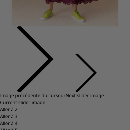
Vêtements à motif
Coton
Coton biologique
Maillots de bain et vêtements de plage
Vêtements de fête
Collections
Dans l'univers du kimono
Monsoon
Étendues champêtres