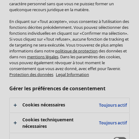
Pantalon
caractère personnel sans que vous ne puissiez former un
quelconque recours juridique en la matière.
Jupes
Manteaux & vestes
En cliquant sur «Tout accepter», vous consentez à l’utilisation des
Leggings et collants
fonctions décrites précédemment. Vous pouvez sélectionner des
Accessoires
fonctions individuelles en cliquant sur «Confirmer ma sélection».
Si vous cliquez sur «Tout refuser», aucune fonction de tracking et
Chaussures
de targeting ne sera exécutée. Vous trouverez de plus amples
Vêtements de bain
Soldes Mobilier
informations dans notre
politique de protection
des données et
Basics
Bonnes affaires déco
dans nos
mentions légales
. Dans les paramètres des cookies,
Décoration
vous pouvez également révoquer à tout moment le
consentement que vous avez donné, avec effet pour l’avenir.
Textiles
Protection des données
Legal Information
Tapis
Éponge
Gérer les préférences de consentement
Cookies nécessaires
Toujours actif
Cookies techniquement
Toujours actif
nécessaires