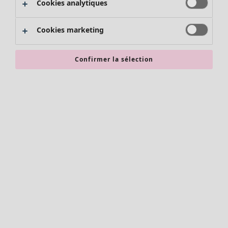
Cookies analytiques
Promos SOLDES
Les promos de Gudrun Sjödén
Cookies marketing
Nouvel arrivage
Bonnes affaires en soldes - jusqu'à -70
Confirmer la sélection