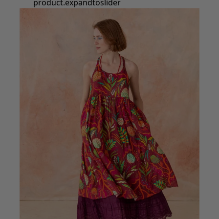
Styles de vétements
Vêtements en lin
Robes de style hippie
Grandes Tailles
À fleurs
Vêtements hippies
Une mode scandinave
Superpositions
À rayures
Des carreaux à foison
À pois
Vêtements bio
Un design suédois
Robes en jersey
Vêtements bohèmes
Des vêtements pour les soirées fraîches