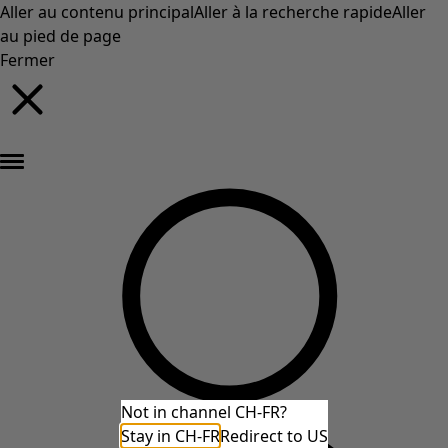
Aller au contenu principal
Aller à la recherche rapide
Aller
au pied de page
Fermer
Nouveautés : la collection d'automne haute en couleur de Gudrun »
Not in channel CH-FR?
Stay in CH-FR
Redirect to US