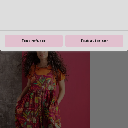
Tout refuser
Tout autoriser
Les basiques
Tous les basiques
Nouveautés basiques
Robes & Tuniques
Tops
Pantalons & Leggings
Basiques tissés
Basiques en jersey
Basiques en maille