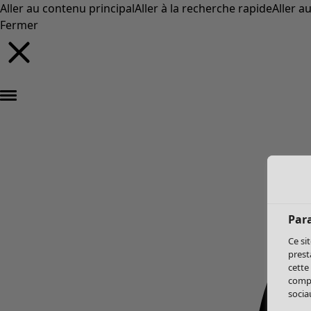
Aller au contenu principal
Aller à la recherche rapide
Aller a
Fermer
Par
Ce si
prest
cette
compo
sociau