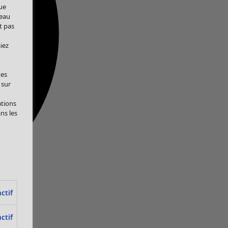
ue
veau
t pas
iez
tes
 sur
ations
ans les
ctif
ctif