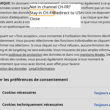
ARQUE:
En donnant votre consentement, vous consentez également à ce q
Not in channel CH-FR?
onnées soient transmises aux États-Unis. Les États-Unis n’offrent pas un ni
Stay in CH-FR
Redirect to US
otection des données comparable à celui de l’UE. Les États-Unis ne disposen
cision d’adéquation. Par conséquent, vous vous exposez au risque que des
Close
ités aient accès à vos données à caractère personnel sans que vous ne puiss
r un quelconque recours juridique en la matière.
iquant sur «Tout accepter», vous consentez à l’utilisation des fonctions décri
demment. Vous pouvez sélectionner des fonctions individuelles en cliquant
irmer ma sélection». Si vous cliquez sur «Tout refuser», aucune fonction de
ing et de targeting ne sera exécutée. Vous trouverez de plus amples inform
 notre
politique de protection
des données et dans nos
mentions légales
. D
ètres des cookies, vous pouvez également révoquer à tout moment le
ntement que vous avez donné, avec effet pour l’avenir.
ction des données
Legal Information
er les préférences de consentement
Cookies nécessaires
Toujours a
Cookies techniquement nécessaires
Toujours a