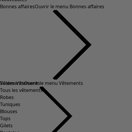
Bonnes affaires
Ouvrir le menu Bonnes affaires
Soldes Vêtements
Vêtements
Ouvrir le menu Vêtements
Tous les vêtements
Robes
Tuniques
Blouses
Tops
Gilets