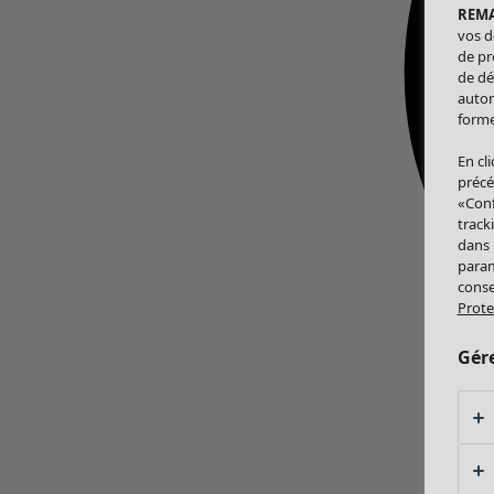
REM
vos d
de pr
de dé
autor
forme
En cl
précé
«Conf
track
dans
param
conse
Prote
Gér