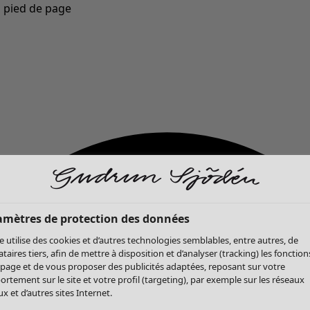
u pied de page
Nouveautés : la collection d'automne haute en couleur de Gudrun »
amètres de protection des données
te utilise des cookies et d’autres technologies semblables, entre autres, de
ataires tiers, afin de mettre à disposition et d’analyser (tracking) les fonction
 page et de vous proposer des publicités adaptées, reposant sur votre
rtement sur le site et votre profil (targeting), par exemple sur les réseaux
x et d’autres sites Internet.