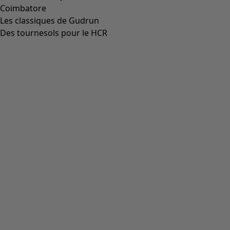
Robe caftan "Roza" en coton biologique tissé
Icône de liste de souhaits
Prix bonne affaire
:
CHF 38.00
Prix
:
CHF 159.00
Coloris
indigotier
65