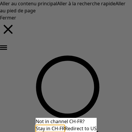
Aller au contenu principal
Aller à la recherche rapide
Aller
au pied de page
Fermer
Nouveautés : la collection d'automne haute en couleur de Gudrun »
Not in channel CH-FR?
Stay in CH-FR
Redirect to US