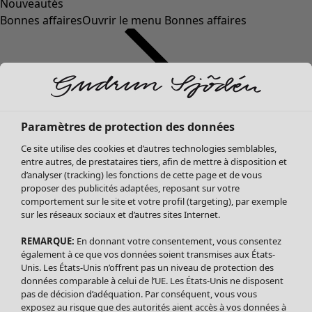
Nouveautés
Bonnes affaires
Ouvrir le menu Bonnes affaires
Paramètres de protection des données
Ce site utilise des cookies et d’autres technologies semblables,
entre autres, de prestataires tiers, afin de mettre à disposition et
d’analyser (tracking) les fonctions de cette page et de vous
proposer des publicités adaptées, reposant sur votre
Soldes Vêtements
Vêtements
Ouvrir le menu Vêtements
comportement sur le site et votre profil (targeting), par exemple
sur les réseaux sociaux et d’autres sites Internet.
Tous les vêtements
Robes
REMARQUE:
En donnant votre consentement, vous consentez
Tuniques
également à ce que vos données soient transmises aux États-
Blouses
Unis. Les États-Unis n’offrent pas un niveau de protection des
données comparable à celui de l’UE. Les États-Unis ne disposent
Tops
pas de décision d’adéquation. Par conséquent, vous vous
Gilets
exposez au risque que des autorités aient accès à vos données à