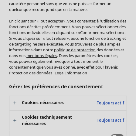
Pantalon
caractère personnel sans que vous ne puissiez former un
quelconque recours juridique en la matière.
Jupes
Manteaux & vestes
Vêtements
Maison
Ouvrir le menu Maison
En cliquant sur «Tout accepter», vous consentez à l’utilisation des
Leggings et collants
Nouveautés
fonctions décrites précédemment. Vous pouvez sélectionner des
Accessoires
fonctions individuelles en cliquant sur «Confirmer ma sélection».
Tous les vêtements
Si vous cliquez sur «Tout refuser», aucune fonction de tracking et
Chaussures
Robes
de targeting ne sera exécutée. Vous trouverez de plus amples
Vêtements de bain
Soldes Mobilier
Tuniques
informations dans notre
politique de protection
des données et
Basics
Bonnes affaires déco
dans nos
mentions légales
. Dans les paramètres des cookies,
Pulls
Décoration
vous pouvez également révoquer à tout moment le
Tops
consentement que vous avez donné, avec effet pour l’avenir.
Textiles
Pulls en tricot
Protection des données
Legal Information
Tapis
Gilets sans manches
Maison
Offres
Ouvrir le menu Offres
Éponge
Pantalons
Gérer les préférences de consentement
Nouveautés
Chemises et blouses
Voir toute la décoration
Gilets
Coussins
Cookies nécessaires
Toujours actif
Manteaux & vestes
Rideaux
Jupes
Tapis
Cookies techniquement
Toujours actif
Éponge
nécessaires
Céramique et verre