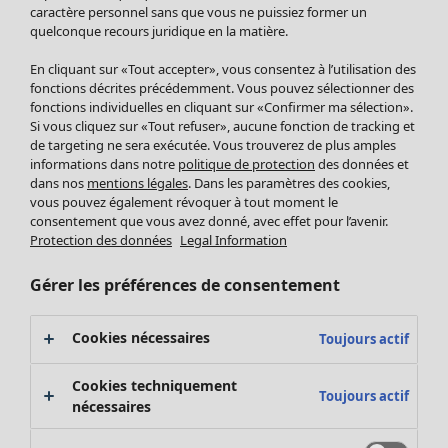
Pantalon
caractère personnel sans que vous ne puissiez former un
quelconque recours juridique en la matière.
Jupes
Manteaux & vestes
En cliquant sur «Tout accepter», vous consentez à l’utilisation des
Leggings et collants
fonctions décrites précédemment. Vous pouvez sélectionner des
Accessoires
fonctions individuelles en cliquant sur «Confirmer ma sélection».
Si vous cliquez sur «Tout refuser», aucune fonction de tracking et
Chaussures
de targeting ne sera exécutée. Vous trouverez de plus amples
Vêtements de bain
Soldes Mobilier
informations dans notre
politique de protection
des données et
Basics
Bonnes affaires déco
dans nos
mentions légales
. Dans les paramètres des cookies,
Décoration
vous pouvez également révoquer à tout moment le
consentement que vous avez donné, avec effet pour l’avenir.
Textiles
Protection des données
Legal Information
Tapis
Éponge
Gérer les préférences de consentement
Cookies nécessaires
Toujours actif
Cookies techniquement
Toujours actif
nécessaires