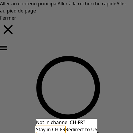
Aller au contenu principal
Aller à la recherche rapide
Aller
au pied de page
Fermer
Nouveautés : la collection d'automne haute en couleur de Gudrun »
Not in channel CH-FR?
Stay in CH-FR
Redirect to US