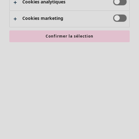
Cookies analytiques
Promos SOLDES
Les promos de Gudrun Sjödén
Cookies marketing
Nouvel arrivage
Bonnes affaires en soldes - jusqu'à -70
Confirmer la sélection