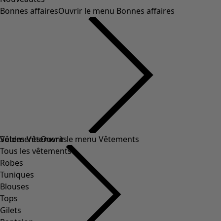
Bonnes affaires
Ouvrir le menu Bonnes affaires
Soldes Vêtements
Vêtements
Ouvrir le menu Vêtements
Tous les vêtements
Robes
Tuniques
Blouses
Tops
Gilets