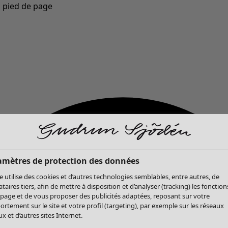
u pied de page
Nouveautés : la collection d'automne haute en couleur de Gudrun »
amètres de protection des données
te utilise des cookies et d’autres technologies semblables, entre autres, de
ataires tiers, afin de mettre à disposition et d’analyser (tracking) les fonction
 page et de vous proposer des publicités adaptées, reposant sur votre
rtement sur le site et votre profil (targeting), par exemple sur les réseaux
x et d’autres sites Internet.