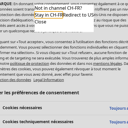
ARQUE:
En donnant votre consentement, vous consentez également à ce q
Not in channel CH-FR?
onnées soient transmises aux États-Unis. Les États-Unis n’offrent pas un ni
Stay in CH-FR
Redirect to US
otection des données comparable à celui de l’UE. Les États-Unis ne disposen
cision d’adéquation. Par conséquent, vous vous exposez au risque que des
Close
ités aient accès à vos données à caractère personnel sans que vous ne puiss
r un quelconque recours juridique en la matière.
iquant sur «Tout accepter», vous consentez à l’utilisation des fonctions décri
demment. Vous pouvez sélectionner des fonctions individuelles en cliquant
irmer ma sélection». Si vous cliquez sur «Tout refuser», aucune fonction de
ing et de targeting ne sera exécutée. Vous trouverez de plus amples inform
 notre
politique de protection
des données et dans nos
mentions légales
. D
ètres des cookies, vous pouvez également révoquer à tout moment le
ntement que vous avez donné, avec effet pour l’avenir.
ction des données
Legal Information
er les préférences de consentement
Cookies nécessaires
Toujours a
Cookies techniquement nécessaires
Toujours a