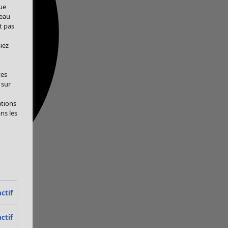
ue
veau
t pas
iez
tes
 sur
ations
ans les
ctif
ctif