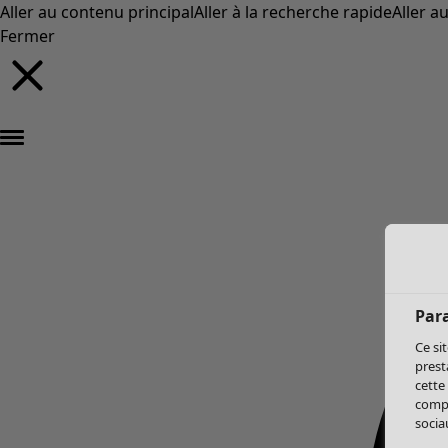
Aller au contenu principal
Aller à la recherche rapide
Aller a
Fermer
Par
Ce si
prest
cette
compo
sociau