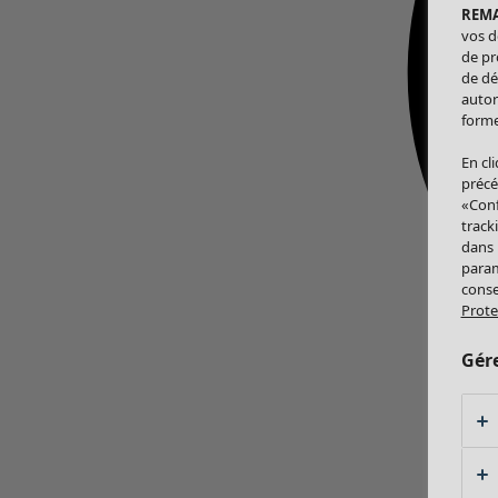
REM
vos d
de pr
de dé
autor
forme
En cl
précé
«Conf
track
dans
param
conse
Prote
Gér