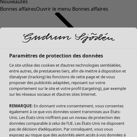
Nouveautés
Bonnes affaires
Ouvrir le menu Bonnes affaires
Paramètres de protection des données
Ce site utilise des cookies et d’autres technologies semblables,
entre autres, de prestataires tiers, afin de mettre à disposition et
d’analyser (tracking) les fonctions de cette page et de vous
proposer des publicités adaptées, reposant sur votre
Soldes Vêtements
Vêtements
Ouvrir le menu Vêtements
comportement sur le site et votre profil (targeting), par exemple
sur les réseaux sociaux et d’autres sites Internet.
Tous les vêtements
Robes
REMARQUE:
En donnant votre consentement, vous consentez
Tuniques
également à ce que vos données soient transmises aux États-
Blouses
Unis. Les États-Unis n’offrent pas un niveau de protection des
données comparable à celui de l’UE. Les États-Unis ne disposent
Tops
pas de décision d’adéquation. Par conséquent, vous vous
Gilets
exposez au risque que des autorités aient accès à vos données à