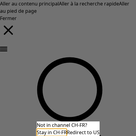
Aller au contenu principal
Aller à la recherche rapide
Aller
au pied de page
Fermer
Nouveautés : la collection d'automne haute en couleur de Gudrun »
Not in channel CH-FR?
Stay in CH-FR
Redirect to US