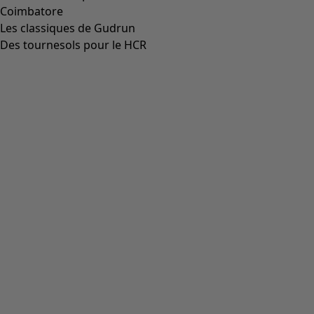
Robe "Cornus" en velours de coton biologique/polyester
recyclé
Icône de liste de souhaits
Prix bonne affaire
:
CHF 59.00
Prix
:
CHF 144.00
Coloris
violet
60