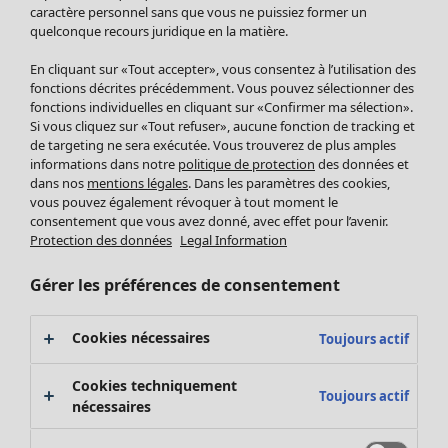
Pantalon
caractère personnel sans que vous ne puissiez former un
quelconque recours juridique en la matière.
Jupes
Manteaux & vestes
Vêtements
Maison
Ouvrir le menu Maison
En cliquant sur «Tout accepter», vous consentez à l’utilisation des
Leggings et collants
Nouveautés
fonctions décrites précédemment. Vous pouvez sélectionner des
Accessoires
fonctions individuelles en cliquant sur «Confirmer ma sélection».
Tous les vêtements
Si vous cliquez sur «Tout refuser», aucune fonction de tracking et
Chaussures
Robes
de targeting ne sera exécutée. Vous trouverez de plus amples
Vêtements de bain
Soldes Mobilier
Tuniques
informations dans notre
politique de protection
des données et
Basics
Bonnes affaires déco
dans nos
mentions légales
. Dans les paramètres des cookies,
Pulls
Décoration
vous pouvez également révoquer à tout moment le
Tops
consentement que vous avez donné, avec effet pour l’avenir.
Textiles
Pulls en tricot
Protection des données
Legal Information
Tapis
Gilets sans manches
Maison
Offres
Ouvrir le menu Offres
Éponge
Pantalons
Gérer les préférences de consentement
Nouveautés
Chemises et blouses
Voir toute la décoration
Gilets
Coussins
Cookies nécessaires
Toujours actif
Manteaux & vestes
Rideaux
Jupes
Tapis
Cookies techniquement
Toujours actif
Éponge
nécessaires
Céramique et verre