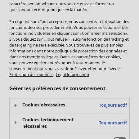
Pantalon
caractère personnel sans que vous ne puissiez former un
quelconque recours juridique en la matière.
Jupes
Manteaux & vestes
En cliquant sur «Tout accepter», vous consentez à l’utilisation des
Leggings et collants
fonctions décrites précédemment. Vous pouvez sélectionner des
Accessoires
fonctions individuelles en cliquant sur «Confirmer ma sélection».
Si vous cliquez sur «Tout refuser», aucune fonction de tracking et
Chaussures
de targeting ne sera exécutée. Vous trouverez de plus amples
Vêtements de bain
Soldes Mobilier
informations dans notre
politique de protection
des données et
Basics
Bonnes affaires déco
dans nos
mentions légales
. Dans les paramètres des cookies,
Décoration
vous pouvez également révoquer à tout moment le
consentement que vous avez donné, avec effet pour l’avenir.
Textiles
Protection des données
Legal Information
Tapis
Éponge
Gérer les préférences de consentement
Cookies nécessaires
Toujours actif
Cookies techniquement
Toujours actif
nécessaires