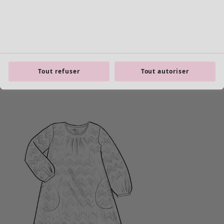
Tout refuser
Tout autoriser
Les basiques
Tous les basiques
Nouveautés basiques
Robes & Tuniques
Tops
Pantalons & Leggings
Basiques tissés
Basiques en jersey
Basiques en maille