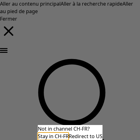
Aller au contenu principal
Aller à la recherche rapide
Aller
au pied de page
Fermer
Nouveautés : la collection d'automne haute en couleur de Gudrun »
Not in channel CH-FR?
Stay in CH-FR
Redirect to US