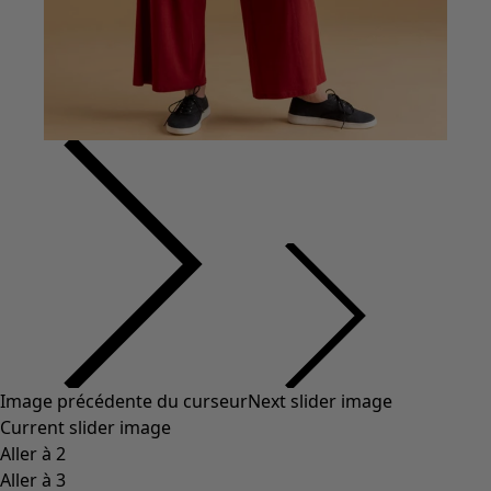
Vêtements à motif
Coton
Coton biologique
Maillots de bain et vêtements de plage
Vêtements de fête
Collections
Dans l'univers du kimono
Monsoon
Étendues champêtres