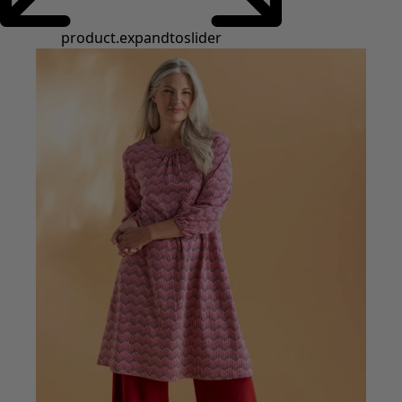
Styles de vétements
Vêtements en lin
Robes de style hippie
Grandes Tailles
À fleurs
Vêtements hippies
Une mode scandinave
Superpositions
À rayures
Des carreaux à foison
À pois
Vêtements bio
Un design suédois
Robes en jersey
Vêtements bohèmes
Des vêtements pour les soirées fraîches