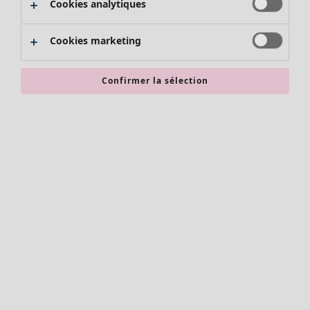
Cookies analytiques
Promos SOLDES
Les promos de Gudrun Sjödén
Cookies marketing
Nouvel arrivage
Bonnes affaires en soldes - jusqu'à -70
Confirmer la sélection