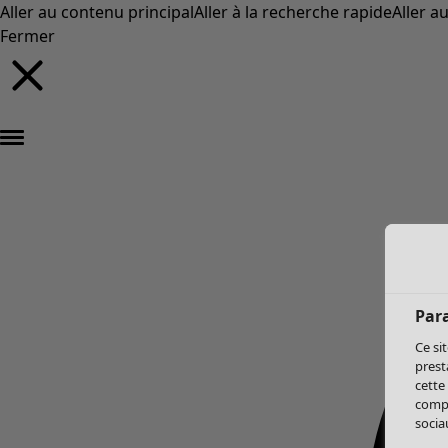
Aller au contenu principal
Aller à la recherche rapide
Aller a
Fermer
Par
Ce si
prest
cette
compo
sociau