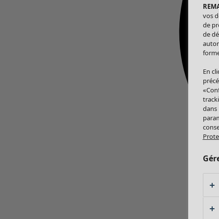
REM
vos d
de pr
de dé
autor
forme
En cl
précé
«Conf
track
dans
param
conse
Prote
Gér