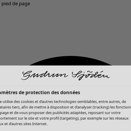
u pied de page
Nouveautés : la collection d'automne haute en couleur de Gudrun »
amètres de protection des données
te utilise des cookies et d’autres technologies semblables, entre autres, de
ataires tiers, afin de mettre à disposition et d’analyser (tracking) les fonction
 page et de vous proposer des publicités adaptées, reposant sur votre
rtement sur le site et votre profil (targeting), par exemple sur les réseaux
x et d’autres sites Internet.