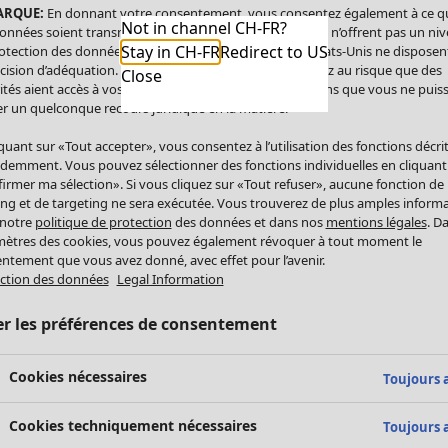
ARQUE:
En donnant votre consentement, vous consentez également à ce q
Not in channel CH-FR?
onnées soient transmises aux États-Unis. Les États-Unis n’offrent pas un ni
Stay in CH-FR
Redirect to US
otection des données comparable à celui de l’UE. Les États-Unis ne disposen
cision d’adéquation. Par conséquent, vous vous exposez au risque que des
Close
ités aient accès à vos données à caractère personnel sans que vous ne puiss
r un quelconque recours juridique en la matière.
iquant sur «Tout accepter», vous consentez à l’utilisation des fonctions décri
demment. Vous pouvez sélectionner des fonctions individuelles en cliquant
irmer ma sélection». Si vous cliquez sur «Tout refuser», aucune fonction de
ing et de targeting ne sera exécutée. Vous trouverez de plus amples inform
 notre
politique de protection
des données et dans nos
mentions légales
. D
ètres des cookies, vous pouvez également révoquer à tout moment le
ntement que vous avez donné, avec effet pour l’avenir.
ction des données
Legal Information
er les préférences de consentement
Cookies nécessaires
Toujours a
Cookies techniquement nécessaires
Toujours a