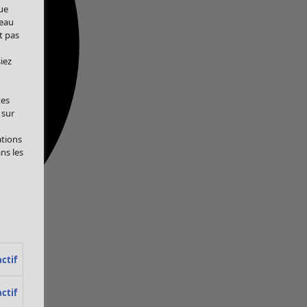
ue
veau
t pas
iez
tes
 sur
ations
ans les
ctif
ctif