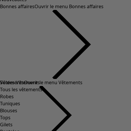
Bonnes affaires
Ouvrir le menu Bonnes affaires
Soldes Vêtements
Vêtements
Ouvrir le menu Vêtements
Tous les vêtements
Robes
Tuniques
Blouses
Tops
Gilets