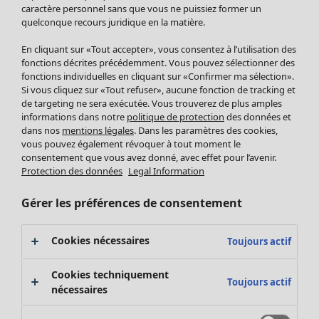
Pantalon
caractère personnel sans que vous ne puissiez former un
quelconque recours juridique en la matière.
Jupes
Manteaux & vestes
En cliquant sur «Tout accepter», vous consentez à l’utilisation des
Leggings et collants
fonctions décrites précédemment. Vous pouvez sélectionner des
Accessoires
fonctions individuelles en cliquant sur «Confirmer ma sélection».
Si vous cliquez sur «Tout refuser», aucune fonction de tracking et
Chaussures
de targeting ne sera exécutée. Vous trouverez de plus amples
Vêtements de bain
Soldes Mobilier
informations dans notre
politique de protection
des données et
Basics
Bonnes affaires déco
dans nos
mentions légales
. Dans les paramètres des cookies,
Décoration
vous pouvez également révoquer à tout moment le
consentement que vous avez donné, avec effet pour l’avenir.
Textiles
Protection des données
Legal Information
Tapis
Éponge
Gérer les préférences de consentement
Cookies nécessaires
Toujours actif
Cookies techniquement
Toujours actif
nécessaires