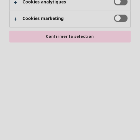
Cookies analytiques
Promos SOLDES
Les promos de Gudrun Sjödén
Cookies marketing
Nouvel arrivage
Bonnes affaires en soldes - jusqu'à -70
Confirmer la sélection