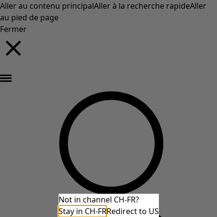
Aller au contenu principal
Aller à la recherche rapide
Aller
au pied de page
Fermer
Nouveautés : la collection d'automne haute en couleur de Gudrun »
Not in channel CH-FR?
Stay in CH-FR
Redirect to US