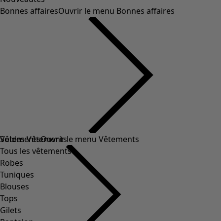
Bonnes affaires
Ouvrir le menu Bonnes affaires
Soldes Vêtements
Vêtements
Ouvrir le menu Vêtements
Tous les vêtements
Robes
Tuniques
Blouses
Tops
Gilets