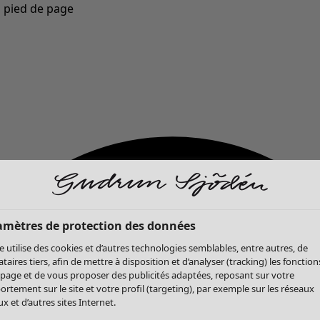
u pied de page
Nouveautés : la collection d'automne haute en couleur de Gudrun »
amètres de protection des données
te utilise des cookies et d’autres technologies semblables, entre autres, de
ataires tiers, afin de mettre à disposition et d’analyser (tracking) les fonction
 page et de vous proposer des publicités adaptées, reposant sur votre
rtement sur le site et votre profil (targeting), par exemple sur les réseaux
x et d’autres sites Internet.