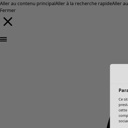
Aller au contenu principal
Aller à la recherche rapide
Aller a
Fermer
Par
Ce si
prest
cette
compo
sociau