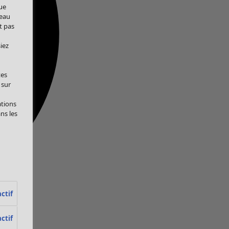
ue
veau
t pas
iez
tes
 sur
ations
ans les
ctif
ctif