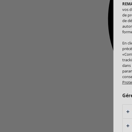
REM
vos d
de pr
de dé
autor
forme
En cl
précé
«Conf
track
dans
param
conse
Prote
Gér