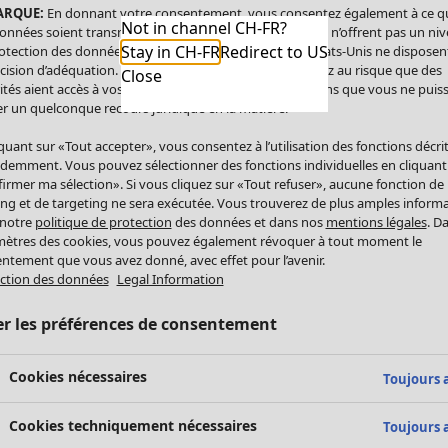
ARQUE:
En donnant votre consentement, vous consentez également à ce q
Not in channel CH-FR?
onnées soient transmises aux États-Unis. Les États-Unis n’offrent pas un ni
Stay in CH-FR
Redirect to US
otection des données comparable à celui de l’UE. Les États-Unis ne disposen
cision d’adéquation. Par conséquent, vous vous exposez au risque que des
Close
ités aient accès à vos données à caractère personnel sans que vous ne puiss
r un quelconque recours juridique en la matière.
iquant sur «Tout accepter», vous consentez à l’utilisation des fonctions décri
demment. Vous pouvez sélectionner des fonctions individuelles en cliquant
irmer ma sélection». Si vous cliquez sur «Tout refuser», aucune fonction de
ing et de targeting ne sera exécutée. Vous trouverez de plus amples inform
 notre
politique de protection
des données et dans nos
mentions légales
. D
ètres des cookies, vous pouvez également révoquer à tout moment le
ntement que vous avez donné, avec effet pour l’avenir.
ction des données
Legal Information
er les préférences de consentement
Cookies nécessaires
Toujours a
Cookies techniquement nécessaires
Toujours a