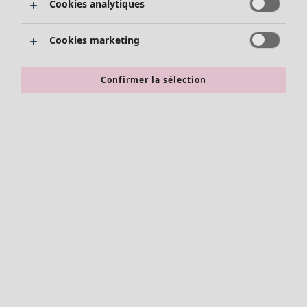
Cookies analytiques
Promos SOLDES
Les promos de Gudrun Sjödén
Cookies marketing
Nouvel arrivage
Bonnes affaires en soldes - jusqu'à -70
Confirmer la sélection