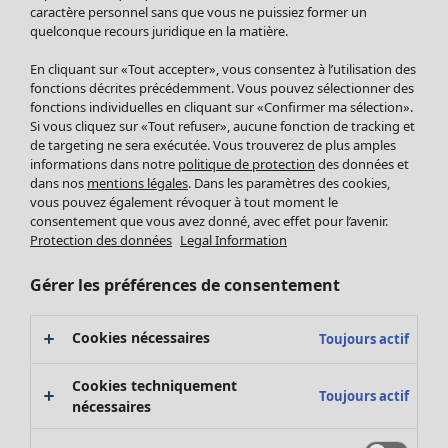
Pantalon
caractère personnel sans que vous ne puissiez former un
quelconque recours juridique en la matière.
Jupes
Manteaux & vestes
En cliquant sur «Tout accepter», vous consentez à l’utilisation des
Leggings et collants
fonctions décrites précédemment. Vous pouvez sélectionner des
Accessoires
fonctions individuelles en cliquant sur «Confirmer ma sélection».
Si vous cliquez sur «Tout refuser», aucune fonction de tracking et
Chaussures
de targeting ne sera exécutée. Vous trouverez de plus amples
Vêtements de bain
Soldes Mobilier
informations dans notre
politique de protection
des données et
Basics
Bonnes affaires déco
dans nos
mentions légales
. Dans les paramètres des cookies,
Décoration
vous pouvez également révoquer à tout moment le
consentement que vous avez donné, avec effet pour l’avenir.
Textiles
Protection des données
Legal Information
Tapis
Éponge
Gérer les préférences de consentement
Cookies nécessaires
Toujours actif
Cookies techniquement
Toujours actif
nécessaires