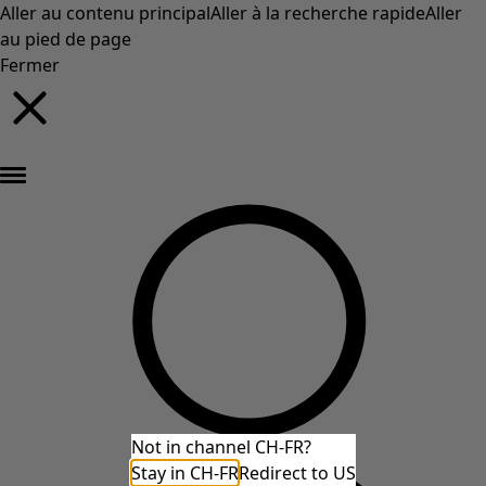
Aller au contenu principal
Aller à la recherche rapide
Aller
au pied de page
Fermer
Nouveautés : la collection d'automne haute en couleur de Gudrun »
Not in channel CH-FR?
Stay in CH-FR
Redirect to US