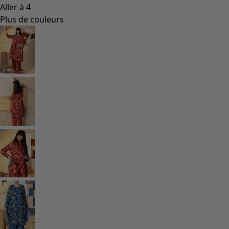
Coimbatore
Les classiques de Gudrun
Des tournesols pour le HCR