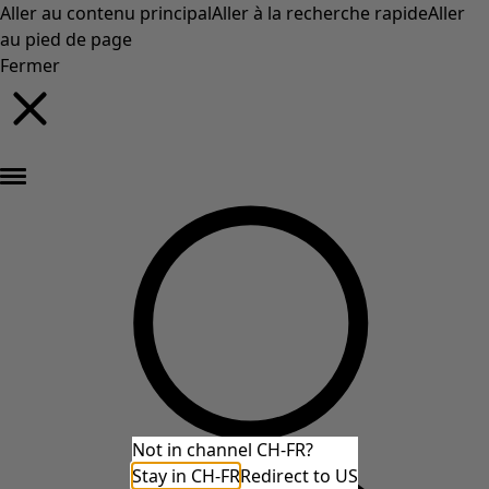
Aller au contenu principal
Aller à la recherche rapide
Aller
au pied de page
Fermer
Nouveautés : la collection d'automne haute en couleur de Gudrun »
Not in channel CH-FR?
Stay in CH-FR
Redirect to US