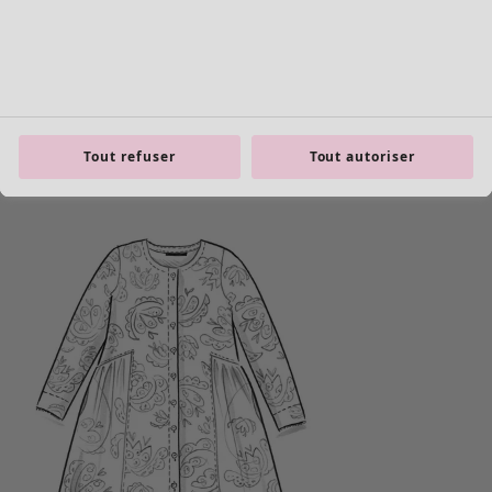
Tout refuser
Tout autoriser
Les basiques
Tous les basiques
Nouveautés basiques
Robes & Tuniques
Tops
Pantalons & Leggings
Basiques tissés
Basiques en jersey
Basiques en maille