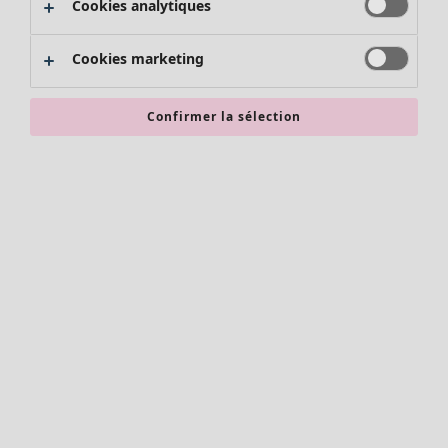
Cookies analytiques
Promos SOLDES
Les promos de Gudrun Sjödén
Cookies marketing
Nouvel arrivage
Bonnes affaires en soldes - jusqu'à -70
Confirmer la sélection