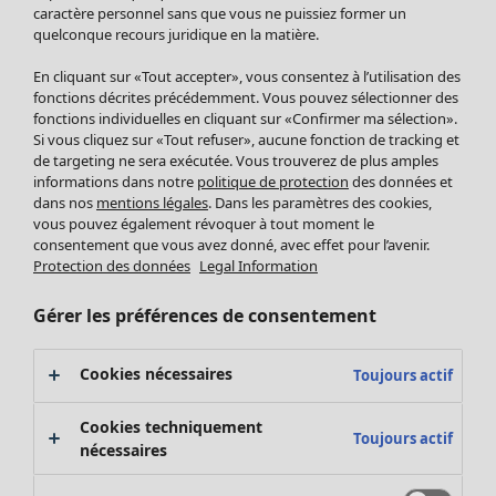
Pantalon
caractère personnel sans que vous ne puissiez former un
quelconque recours juridique en la matière.
Jupes
Manteaux & vestes
En cliquant sur «Tout accepter», vous consentez à l’utilisation des
Leggings et collants
fonctions décrites précédemment. Vous pouvez sélectionner des
Accessoires
fonctions individuelles en cliquant sur «Confirmer ma sélection».
Si vous cliquez sur «Tout refuser», aucune fonction de tracking et
Chaussures
de targeting ne sera exécutée. Vous trouverez de plus amples
Vêtements de bain
Soldes Mobilier
informations dans notre
politique de protection
des données et
Basics
Bonnes affaires déco
dans nos
mentions légales
. Dans les paramètres des cookies,
Décoration
vous pouvez également révoquer à tout moment le
consentement que vous avez donné, avec effet pour l’avenir.
Textiles
Protection des données
Legal Information
Tapis
Éponge
Gérer les préférences de consentement
Cookies nécessaires
Toujours actif
Cookies techniquement
Toujours actif
nécessaires