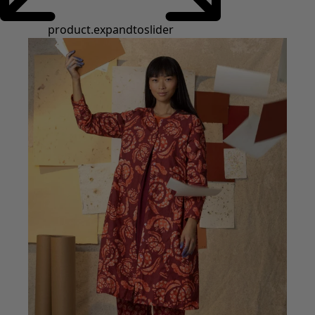
Styles de vétements
Vêtements en lin
Robes de style hippie
Grandes Tailles
À fleurs
Vêtements hippies
Une mode scandinave
Superpositions
À rayures
Des carreaux à foison
À pois
Vêtements bio
Un design suédois
Robes en jersey
Vêtements bohèmes
Des vêtements pour les soirées fraîches