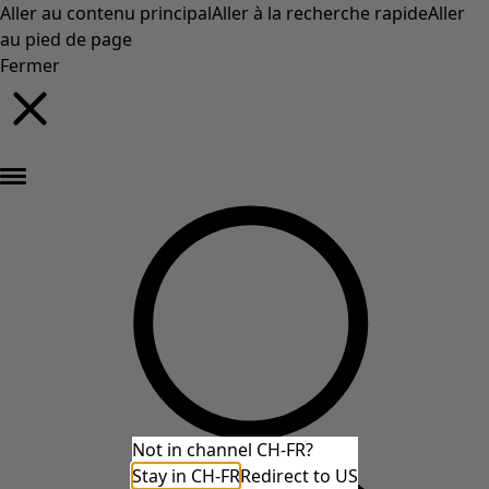
Aller au contenu principal
Aller à la recherche rapide
Aller
au pied de page
Fermer
Nouveautés : la collection d'automne haute en couleur de Gudrun »
Not in channel CH-FR?
Stay in CH-FR
Redirect to US