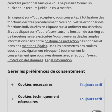
Pantalon
caractère personnel sans que vous ne puissiez former un
quelconque recours juridique en la matière.
Jupes
Manteaux & vestes
En cliquant sur «Tout accepter», vous consentez à l’utilisation des
Leggings et collants
fonctions décrites précédemment. Vous pouvez sélectionner des
Accessoires
fonctions individuelles en cliquant sur «Confirmer ma sélection».
Si vous cliquez sur «Tout refuser», aucune fonction de tracking et
Chaussures
de targeting ne sera exécutée. Vous trouverez de plus amples
Vêtements de bain
Soldes Mobilier
informations dans notre
politique de protection
des données et
Basics
Bonnes affaires déco
dans nos
mentions légales
. Dans les paramètres des cookies,
Décoration
vous pouvez également révoquer à tout moment le
consentement que vous avez donné, avec effet pour l’avenir.
Textiles
Protection des données
Legal Information
Tapis
Éponge
Gérer les préférences de consentement
Cookies nécessaires
Toujours actif
Cookies techniquement
Toujours actif
nécessaires