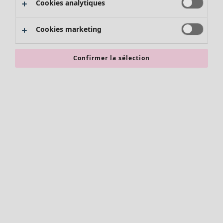
Cookies analytiques
Promos SOLDES
Les promos de Gudrun Sjödén
Cookies marketing
Nouvel arrivage
Bonnes affaires en soldes - jusqu'à -70
Confirmer la sélection